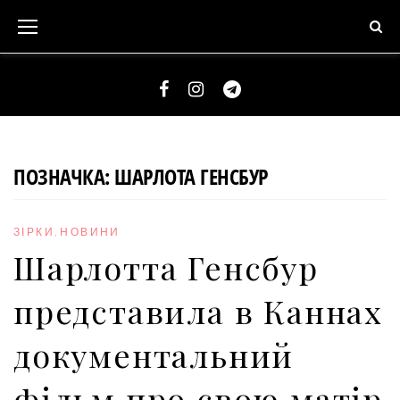
S
k
i
p
t
F
I
T
o
a
n
e
c
c
s
l
ПОЗНАЧКА:
ШАРЛОТА ГЕНСБУР
o
e
t
e
n
b
a
g
t
ЗІРКИ
,
НОВИНИ
o
g
r
e
Шарлотта Генсбур
o
r
a
n
k
a
m
представила в Каннах
t
m
документальний
фільм про свою матір