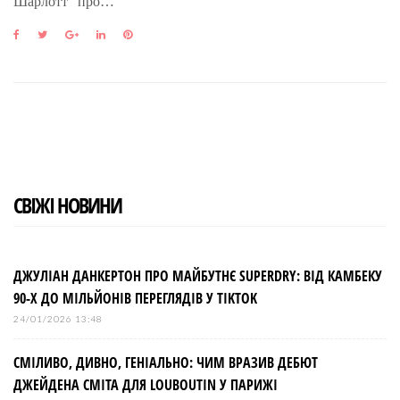
Шарлотт” про…
F
T
G
L
P
a
w
o
i
i
c
i
o
n
n
e
t
g
k
t
b
t
l
e
e
o
e
e
d
r
o
r
+
I
e
k
n
s
t
СВІЖІ НОВИНИ
ДЖУЛІАН ДАНКЕРТОН ПРО МАЙБУТНЄ SUPERDRY: ВІД КАМБЕКУ
90-Х ДО МІЛЬЙОНІВ ПЕРЕГЛЯДІВ У TIKTOK
24/01/2026 13:48
СМІЛИВО, ДИВНО, ГЕНІАЛЬНО: ЧИМ ВРАЗИВ ДЕБЮТ
ДЖЕЙДЕНА СМІТА ДЛЯ LOUBOUTIN У ПАРИЖІ