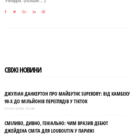
Уинфри. (більше…)
F
T
G
L
P
a
w
o
i
i
c
i
o
n
n
e
t
g
k
t
b
t
l
e
e
o
e
e
d
r
o
r
+
I
e
k
n
s
t
СВІЖІ НОВИНИ
ДЖУЛІАН ДАНКЕРТОН ПРО МАЙБУТНЄ SUPERDRY: ВІД КАМБЕКУ
90-Х ДО МІЛЬЙОНІВ ПЕРЕГЛЯДІВ У TIKTOK
24/01/2026 13:48
СМІЛИВО, ДИВНО, ГЕНІАЛЬНО: ЧИМ ВРАЗИВ ДЕБЮТ
ДЖЕЙДЕНА СМІТА ДЛЯ LOUBOUTIN У ПАРИЖІ