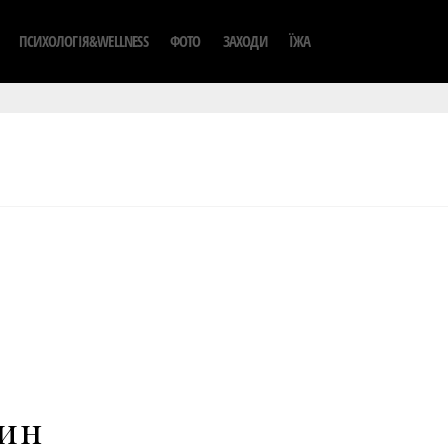
ПСИХОЛОГІЯ&WELLNESS
ФОТО
ЗАХОДИ
ЇЖА
ин