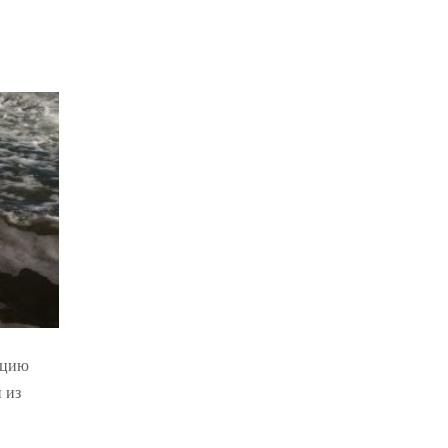
кцию
 из