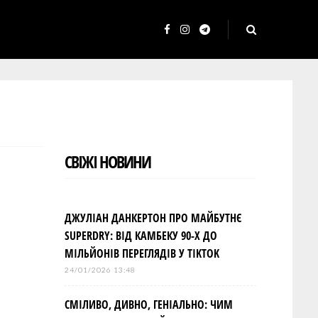
F
I
T
a
n
e
c
s
l
e
t
e
b
a
g
o
g
r
СВІЖІ НОВИНИ
o
r
a
k
a
m
m
ДЖУЛІАН ДАНКЕРТОН ПРО МАЙБУТНЄ
SUPERDRY: ВІД КАМБЕКУ 90-Х ДО
МІЛЬЙОНІВ ПЕРЕГЛЯДІВ У TIKTOK
24/01/2026 13:48
СМІЛИВО, ДИВНО, ГЕНІАЛЬНО: ЧИМ