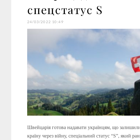
спецстатус S
24/03/2022 10:49
Швейцарія готова надавати українцям, що залишил
країну через війну, спеціальний статус “S”, який ра