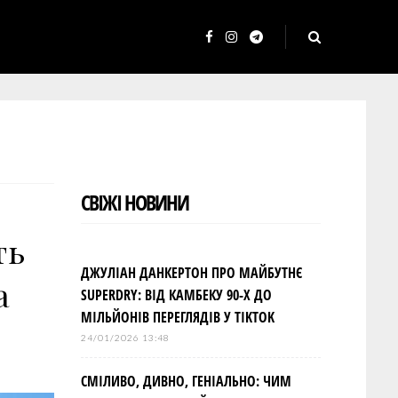
F
I
T
a
n
e
c
s
l
e
t
e
b
a
g
o
g
r
СВІЖІ НОВИНИ
o
r
a
k
a
m
ть
m
ДЖУЛІАН ДАНКЕРТОН ПРО МАЙБУТНЄ
а
SUPERDRY: ВІД КАМБЕКУ 90-Х ДО
МІЛЬЙОНІВ ПЕРЕГЛЯДІВ У TIKTOK
24/01/2026 13:48
СМІЛИВО, ДИВНО, ГЕНІАЛЬНО: ЧИМ