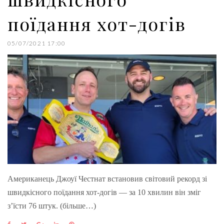
поїдання хот-догів
05/07/2021 17:00
Американець Джоуї Честнат встановив світовий рекорд зі
швидкісного поїдання хот-догів — за 10 хвилин він зміг
з’їсти 76 штук. (більше…)