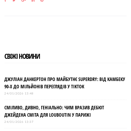
F
T
G
L
P
a
w
o
i
i
c
i
o
n
n
e
t
g
k
t
b
t
l
e
e
o
e
e
d
r
o
r
+
I
e
k
n
s
t
СВІЖІ НОВИНИ
ДЖУЛІАН ДАНКЕРТОН ПРО МАЙБУТНЄ SUPERDRY: ВІД КАМБЕКУ
90-Х ДО МІЛЬЙОНІВ ПЕРЕГЛЯДІВ У TIKTOK
24/01/2026 13:48
СМІЛИВО, ДИВНО, ГЕНІАЛЬНО: ЧИМ ВРАЗИВ ДЕБЮТ
ДЖЕЙДЕНА СМІТА ДЛЯ LOUBOUTIN У ПАРИЖІ
24/01/2026 13:37