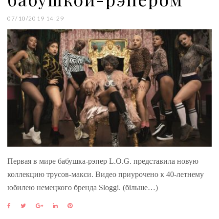
07/10/2019 14:29
Первая в мире бабушка-рэпер L.O.G. представила новую
коллекцию трусов-макси. Видео приурочено к 40-летнему
юбилею немецкого бренда Sloggi. (більше…)
F
T
G
L
P