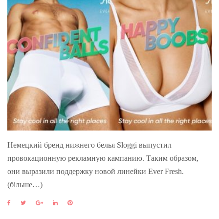
Немецкий бренд нижнего белья Sloggi выпустил
провокационную рекламную кампанию. Таким образом,
они выразили поддержку новой линейки Ever Fresh.
(більше…)
F
T
G
L
P
a
w
o
i
i