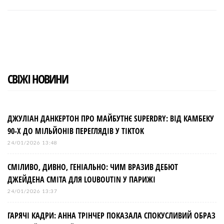
c
i
o
n
n
e
t
g
k
t
b
t
l
e
e
o
e
e
d
r
o
r
+
I
e
k
n
s
t
СВІЖІ НОВИНИ
ДЖУЛІАН ДАНКЕРТОН ПРО МАЙБУТНЄ SUPERDRY: ВІД КАМБЕКУ
90-Х ДО МІЛЬЙОНІВ ПЕРЕГЛЯДІВ У TIKTOK
24/01/2026 13:48
СМІЛИВО, ДИВНО, ГЕНІАЛЬНО: ЧИМ ВРАЗИВ ДЕБЮТ
ДЖЕЙДЕНА СМІТА ДЛЯ LOUBOUTIN У ПАРИЖІ
24/01/2026 13:37
ГАРЯЧІ КАДРИ: АННА ТРІНЧЕР ПОКАЗАЛА СПОКУСЛИВИЙ ОБРАЗ