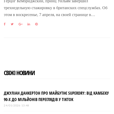
Герцог Кембриджский, принц Уильям завершил
трехнедельную стажировку в британских спецслужбах. Об
этом в воскресенье, 7 апреля, на своей странице в…
F
T
G
L
P
a
w
o
i
i
c
i
o
n
n
e
t
g
k
t
b
t
l
e
e
o
e
e
d
r
o
r
+
I
e
k
n
s
t
СВІЖІ НОВИНИ
ДЖУЛІАН ДАНКЕРТОН ПРО МАЙБУТНЄ SUPERDRY: ВІД КАМБЕКУ
90-Х ДО МІЛЬЙОНІВ ПЕРЕГЛЯДІВ У TIKTOK
24/01/2026 13:48