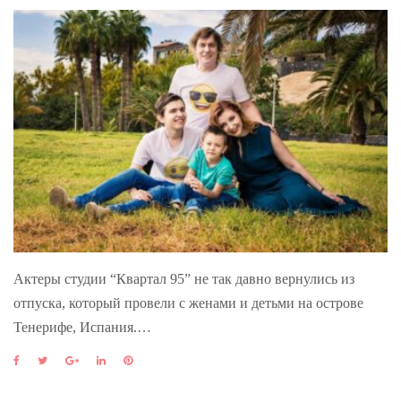
Актеры студии “Квартал 95” не так давно вернулись из
отпуска, который провели с женами и детьми на острове
Тенерифе, Испания.…
F
T
G
L
P
a
w
o
i
i