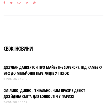
F
T
G
L
P
a
w
o
i
i
c
i
o
n
n
e
t
g
k
t
b
t
l
e
e
o
e
e
d
r
o
r
+
I
e
k
n
s
t
СВІЖІ НОВИНИ
ДЖУЛІАН ДАНКЕРТОН ПРО МАЙБУТНЄ SUPERDRY: ВІД КАМБЕКУ
90-Х ДО МІЛЬЙОНІВ ПЕРЕГЛЯДІВ У TIKTOK
24/01/2026 13:48
СМІЛИВО, ДИВНО, ГЕНІАЛЬНО: ЧИМ ВРАЗИВ ДЕБЮТ
ДЖЕЙДЕНА СМІТА ДЛЯ LOUBOUTIN У ПАРИЖІ
24/01/2026 13:37