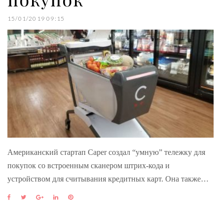
15/01/2019 09:15
Американский стартап Caper создал “умную” тележку для
покупок со встроенным сканером штрих-кода и
устройством для считывания кредитных карт. Она также…
F
T
G
L
P
a
w
o
i
i