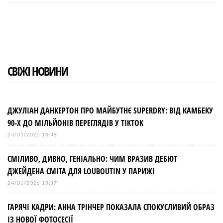
c
i
o
n
n
e
t
g
k
t
b
t
l
e
e
o
e
e
d
r
o
r
+
I
e
k
n
s
t
СВІЖІ НОВИНИ
ДЖУЛІАН ДАНКЕРТОН ПРО МАЙБУТНЄ SUPERDRY: ВІД КАМБЕКУ
90-Х ДО МІЛЬЙОНІВ ПЕРЕГЛЯДІВ У TIKTOK
24/01/2026 13:48
СМІЛИВО, ДИВНО, ГЕНІАЛЬНО: ЧИМ ВРАЗИВ ДЕБЮТ
ДЖЕЙДЕНА СМІТА ДЛЯ LOUBOUTIN У ПАРИЖІ
24/01/2026 13:37
ГАРЯЧІ КАДРИ: АННА ТРІНЧЕР ПОКАЗАЛА СПОКУСЛИВИЙ ОБРАЗ
ІЗ НОВОЇ ФОТОСЕСІЇ