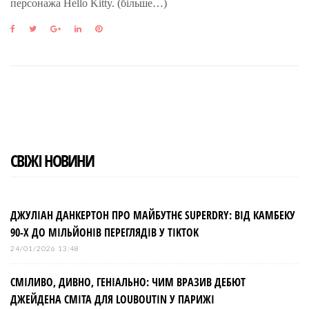
персонажа Hello Kitty. (більше…)
F
T
G
L
P
a
w
o
i
i
c
i
o
n
n
e
t
g
k
t
b
t
l
e
e
o
e
e
d
r
o
r
+
I
e
k
n
s
t
СВІЖІ НОВИНИ
ДЖУЛІАН ДАНКЕРТОН ПРО МАЙБУТНЄ SUPERDRY: ВІД КАМБЕКУ
90-Х ДО МІЛЬЙОНІВ ПЕРЕГЛЯДІВ У TIKTOK
24/01/2026 13:48
СМІЛИВО, ДИВНО, ГЕНІАЛЬНО: ЧИМ ВРАЗИВ ДЕБЮТ
ДЖЕЙДЕНА СМІТА ДЛЯ LOUBOUTIN У ПАРИЖІ