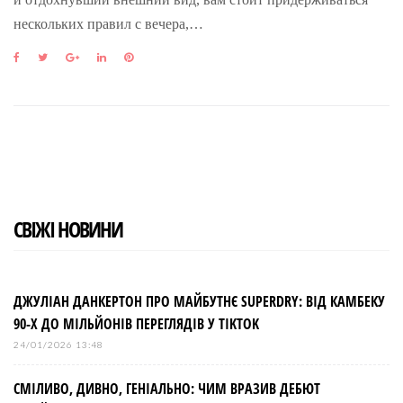
нескольких правил с вечера,…
F
T
G
L
P
a
w
o
i
i
c
i
o
n
n
e
t
g
k
t
b
t
l
e
e
o
e
e
d
r
o
r
+
I
e
k
n
s
t
СВІЖІ НОВИНИ
ДЖУЛІАН ДАНКЕРТОН ПРО МАЙБУТНЄ SUPERDRY: ВІД КАМБЕКУ
90-Х ДО МІЛЬЙОНІВ ПЕРЕГЛЯДІВ У TIKTOK
24/01/2026 13:48
СМІЛИВО, ДИВНО, ГЕНІАЛЬНО: ЧИМ ВРАЗИВ ДЕБЮТ