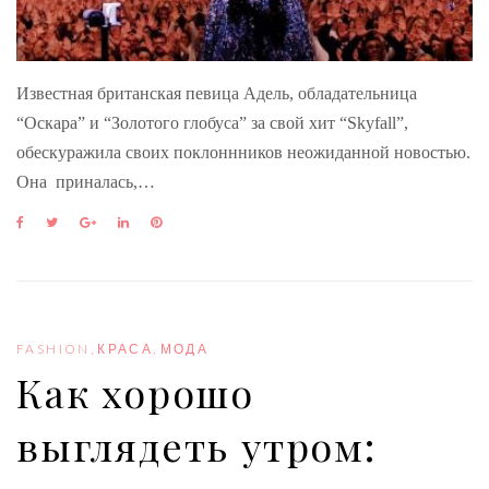
Известная британская певица Адель, обладательница
“Оскара” и “Золотого глобуса” за свой хит “Skyfall”,
обескуражила своих поклоннников неожиданной новостью.
Она приналась,…
F
T
G
L
P
a
w
o
i
i
c
i
o
n
n
e
t
g
k
t
b
t
l
e
e
o
e
e
d
r
o
r
+
I
e
FASHION
,
КРАСА
,
МОДА
k
n
s
Как хорошо
t
выглядеть утром: