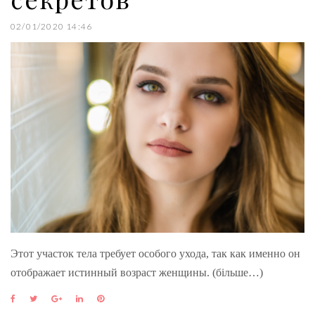
02/01/2020 14:46
Этот участок тела требует особого ухода, так как именно он
отображает истинный возраст женщины. (більше…)
F
T
G
L
P