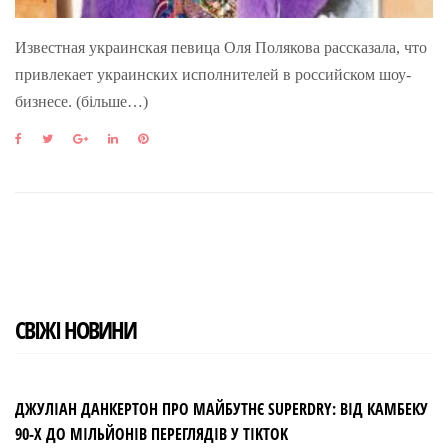
Известная украинская певица Оля Полякова рассказала, что
привлекает украинских исполнителей в российском шоу-
бизнесе. (більше…)
F
T
G
L
P
a
w
o
i
i
c
i
o
n
n
e
t
g
k
t
b
t
l
e
e
o
e
e
d
r
o
r
+
I
e
k
n
s
t
СВІЖІ НОВИНИ
ДЖУЛІАН ДАНКЕРТОН ПРО МАЙБУТНЄ SUPERDRY: ВІД КАМБЕКУ
90-Х ДО МІЛЬЙОНІВ ПЕРЕГЛЯДІВ У TIKTOK