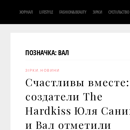
S
ЖУРНАЛ
LIFESTYLE
FASHION&BEAUTY
ЗІРКИ
СУСПІЛЬСТВО
k
i
p
t
o
ПОЗНАЧКА:
ВАЛ
c
o
n
ЗІРКИ
,
НОВИНИ
t
Счастливы вместе:
e
n
создатели The
t
Hardkiss Юля Сани
и Вал отметили