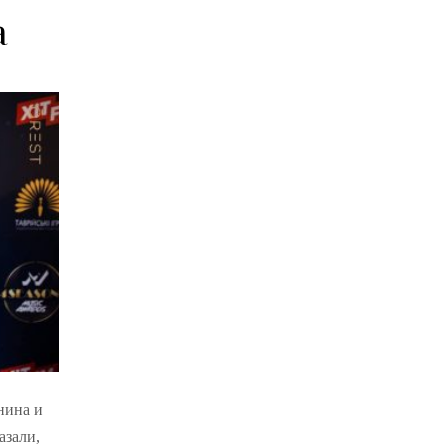
а
нина и
азали,