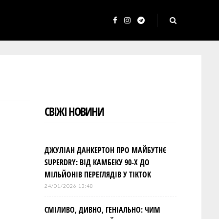
F
I
T
a
n
e
c
s
l
e
t
e
b
a
g
o
g
r
СВІЖІ НОВИНИ
o
r
a
k
a
m
m
ДЖУЛІАН ДАНКЕРТОН ПРО МАЙБУТНЄ
SUPERDRY: ВІД КАМБЕКУ 90-Х ДО
МІЛЬЙОНІВ ПЕРЕГЛЯДІВ У TIKTOK
24/01/2026 13:48
СМІЛИВО, ДИВНО, ГЕНІАЛЬНО: ЧИМ