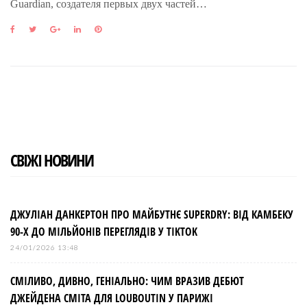
Guardian, создателя первых двух частей…
F
T
G
L
P
a
w
o
i
i
c
i
o
n
n
e
t
g
k
t
b
t
l
e
e
o
e
e
d
r
o
r
+
I
e
k
n
s
t
СВІЖІ НОВИНИ
ДЖУЛІАН ДАНКЕРТОН ПРО МАЙБУТНЄ SUPERDRY: ВІД КАМБЕКУ
90-Х ДО МІЛЬЙОНІВ ПЕРЕГЛЯДІВ У TIKTOK
24/01/2026 13:48
СМІЛИВО, ДИВНО, ГЕНІАЛЬНО: ЧИМ ВРАЗИВ ДЕБЮТ
ДЖЕЙДЕНА СМІТА ДЛЯ LOUBOUTIN У ПАРИЖІ