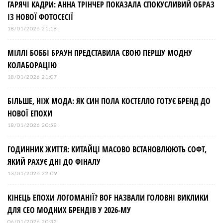
з
ГАРЯЧІ КАДРИ: АННА ТРІНЧЕР ПОКАЗАЛА СПОКУСЛИВИЙ ОБРАЗ
ІЗ НОВОЇ ФОТОСЕСІЇ
а
18/01/2026 21:18
МІЛЛІ БОББІ БРАУН ПРЕДСТАВИЛА СВОЮ ПЕРШУ МОДНУ
п
КОЛАБОРАЦІЮ
и
18/01/2026 21:07
БІЛЬШЕ, НІЖ МОДА: ЯК СИН ПОЛА КОСТЕЛЛО ГОТУЄ БРЕНД ДО
с
НОВОЇ ЕПОХИ
і
18/01/2026 20:58
ГОДИННИК ЖИТТЯ: КИТАЙЦІ МАСОВО ВСТАНОВЛЮЮТЬ СОФТ,
в
ЯКИЙ РАХУЄ ДНІ ДО ФІНАЛУ
13/01/2026 22:09
КІНЕЦЬ ЕПОХИ ЛОГОМАНІЇ? BOF НАЗВАЛИ ГОЛОВНІ ВИКЛИКИ
ДЛЯ СЕО МОДНИХ БРЕНДІВ У 2026-МУ
06/01/2026 20:32