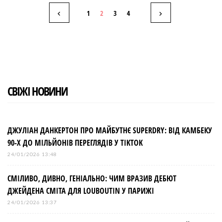
b
t
l
e
e
Н
o
e
e
d
r
1
2
3
4
o
r
+
I
e
k
n
s
а
t
в
і
СВІЖІ НОВИНИ
г
а
ДЖУЛІАН ДАНКЕРТОН ПРО МАЙБУТНЄ SUPERDRY: ВІД КАМБЕКУ
90-Х ДО МІЛЬЙОНІВ ПЕРЕГЛЯДІВ У TIKTOK
ц
24/01/2026 13:48
і
СМІЛИВО, ДИВНО, ГЕНІАЛЬНО: ЧИМ ВРАЗИВ ДЕБЮТ
ДЖЕЙДЕНА СМІТА ДЛЯ LOUBOUTIN У ПАРИЖІ
я
24/01/2026 13:37