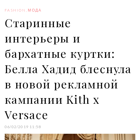
o
e
e
d
r
o
r
+
I
e
FASHION
,
МОДА
k
n
s
Старинные
t
интерьеры и
бархатные куртки:
Белла Хадид блеснула
в новой рекламной
кампании Kith x
Versace
06/02/2019 11:58