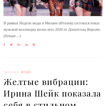
В рамках Недели моды в Милане (Италия) состоялся показ
мужской коллекции весна-лето 2020 от Донателлы Версаче.
(більше…)
F
T
G
L
P
a
w
o
i
i
c
i
o
n
n
e
t
g
k
t
b
t
l
e
e
o
e
e
d
r
o
r
+
I
e
FASHION
,
МОДА
k
n
s
Желтые вибрации:
t
Ирина Шейк показала
себя в стильном