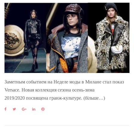
Заметным событием на Неделе моды в Милане стал показ
Versace. Новая коллекция сезона осень-зима
2019/2020 посвящена гранж-культуре. (більше…)
F
T
G
L
P
a
w
o
i
i
c
i
o
n
n
e
t
g
k
t
b
t
l
e
e