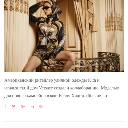
Американский ритейлер уличной одежды Kith и
итальянский дом Versace создали коллаборацию. Моделью
для нового кампейна взяли Беллу Хадид. (більше…)
F
T
G
L
P
a
w
o
i
i
c
i
o
n
n
e
t
g
k
t