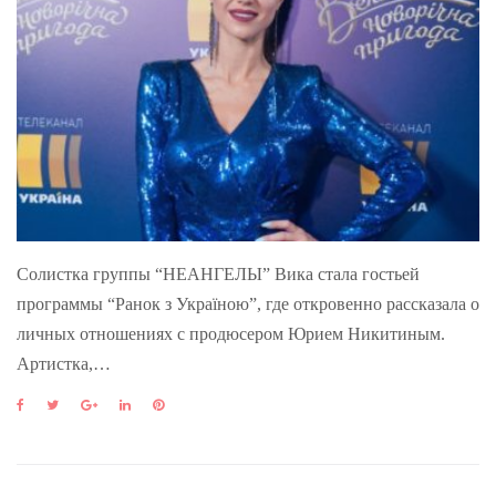
Солистка группы “НЕАНГЕЛЫ” Вика стала гостьей
программы “Ранок з Україною”, где откровенно рассказала о
личных отношениях с продюсером Юрием Никитиным.
Артистка,…
F
T
G
L
P
a
w
o
i
i
c
i
o
n
n
e
t
g
k
t
b
t
l
e
e