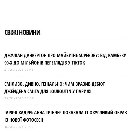
o
e
e
d
r
o
r
+
I
e
k
n
s
t
СВІЖІ НОВИНИ
ДЖУЛІАН ДАНКЕРТОН ПРО МАЙБУТНЄ SUPERDRY: ВІД КАМБЕКУ
90-Х ДО МІЛЬЙОНІВ ПЕРЕГЛЯДІВ У TIKTOK
24/01/2026 13:48
СМІЛИВО, ДИВНО, ГЕНІАЛЬНО: ЧИМ ВРАЗИВ ДЕБЮТ
ДЖЕЙДЕНА СМІТА ДЛЯ LOUBOUTIN У ПАРИЖІ
24/01/2026 13:37
ГАРЯЧІ КАДРИ: АННА ТРІНЧЕР ПОКАЗАЛА СПОКУСЛИВИЙ ОБРАЗ
ІЗ НОВОЇ ФОТОСЕСІЇ
18/01/2026 21:18