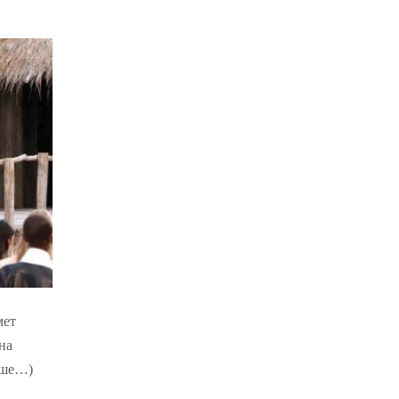
мет
на
льше…)