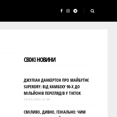
F
I
T
a
n
e
c
s
l
e
t
e
b
a
g
o
g
r
СВІЖІ НОВИНИ
o
r
a
k
a
m
m
ДЖУЛІАН ДАНКЕРТОН ПРО МАЙБУТНЄ
SUPERDRY: ВІД КАМБЕКУ 90-Х ДО
МІЛЬЙОНІВ ПЕРЕГЛЯДІВ У TIKTOK
24/01/2026 13:48
СМІЛИВО, ДИВНО, ГЕНІАЛЬНО: ЧИМ