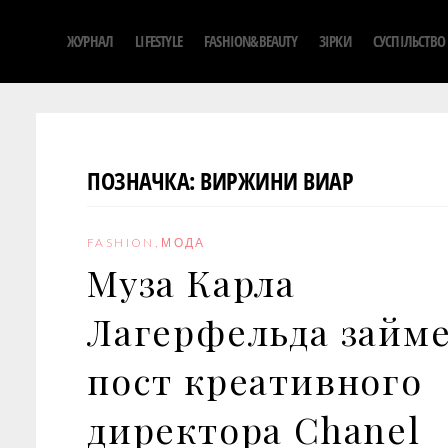
S
ЖУРНАЛ
LIFESTYLE
FASHION&BEAUTY
ЗІРКИ
СУСПІЛЬСТВО
k
i
p
t
o
ПОЗНАЧКА:
ВИРЖИНИ ВИАР
c
o
n
FASHION
,
МОДА
t
Муза Карла
e
n
Лагерфельда займ
t
пост креативного
директора Chanel