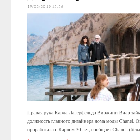
19/02/2019 15:56
Правая рука Карла Лагерфельда Виржини Виар зай
должность главного дизайнера дома моды Chanel. О
проработала с Карлом 30 лет, сообщает Chanel. (бі