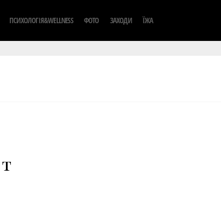
ПСИХОЛОГІЯ&WELLNESS
ФОТО
ЗАХОДИ
ЇЖА
ет