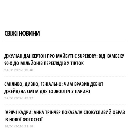
b
t
l
e
e
o
e
e
d
r
o
r
+
I
e
k
n
s
t
СВІЖІ НОВИНИ
ДЖУЛІАН ДАНКЕРТОН ПРО МАЙБУТНЄ SUPERDRY: ВІД КАМБЕКУ
90-Х ДО МІЛЬЙОНІВ ПЕРЕГЛЯДІВ У TIKTOK
24/01/2026 13:48
СМІЛИВО, ДИВНО, ГЕНІАЛЬНО: ЧИМ ВРАЗИВ ДЕБЮТ
ДЖЕЙДЕНА СМІТА ДЛЯ LOUBOUTIN У ПАРИЖІ
24/01/2026 13:37
ГАРЯЧІ КАДРИ: АННА ТРІНЧЕР ПОКАЗАЛА СПОКУСЛИВИЙ ОБРАЗ
ІЗ НОВОЇ ФОТОСЕСІЇ
18/01/2026 21:18