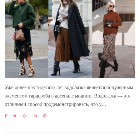
Уже более шестидесяти лет водолазка является популярным
элементом гардероба в арсенале модниц. Водолазка — это
отличный способ продемонстрировать, что у…
F
T
G
L
P
a
w
o
i
i
c
i
o
n
n
e
t
g
k
t