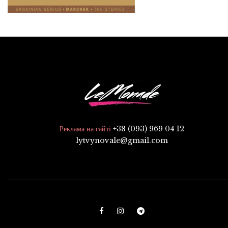
+38 (093) 969 04 12
Реклама на сайті
lytvynovale@gmail.com
F
I
T