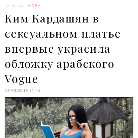
o
r
+
I
e
FASHION
,
МОДА
k
n
s
Ким Кардашян в
t
сексуальном платье
впервые украсила
обложку арабского
Vogue
28/08/2019 15:46