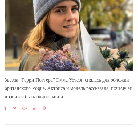
Звезда “Гарри Поттера” Эмма Уотсон снялась для обложки
британского Vogue. Актриса и модель рассказала, почему ей
нравится быть одиночкой и…
F
T
G
L
P
a
w
o
i
i
c
i
o
n
n
e
t
g
k
t
b
t
l
e
e
o
e
e
d
r