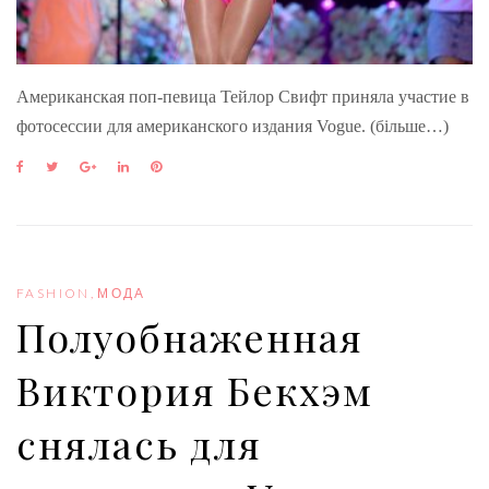
Американская поп-певица Тейлор Свифт приняла участие в
фотосессии для американского издания Vogue. (більше…)
F
T
G
L
P
a
w
o
i
i
c
i
o
n
n
e
t
g
k
t
b
t
l
e
e
o
e
e
d
r
o
r
+
I
e
FASHION
,
МОДА
k
n
s
Полуобнаженная
t
Виктория Бекхэм
снялась для