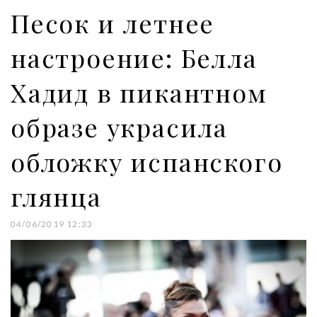
k
n
s
Песок и летнее
t
настроение: Белла
Хадид в пикантном
образе украсила
обложку испанского
глянца
04/06/2019 12:33