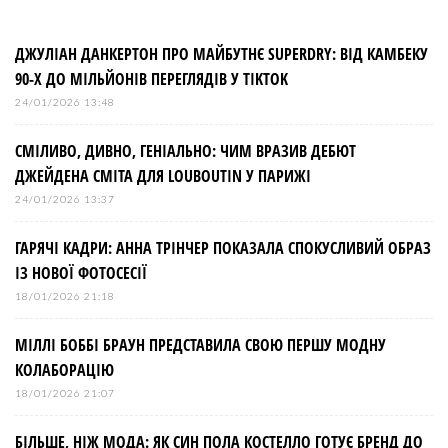
г
а
ДЖУЛІАН ДАНКЕРТОН ПРО МАЙБУТНЄ SUPERDRY: ВІД КАМБЕКУ
90-Х ДО МІЛЬЙОНІВ ПЕРЕГЛЯДІВ У TIKTOK
ц
24/01/2026 13:48
і
СМІЛИВО, ДИВНО, ГЕНІАЛЬНО: ЧИМ ВРАЗИВ ДЕБЮТ
ДЖЕЙДЕНА СМІТА ДЛЯ LOUBOUTIN У ПАРИЖІ
я
24/01/2026 13:37
з
ГАРЯЧІ КАДРИ: АННА ТРІНЧЕР ПОКАЗАЛА СПОКУСЛИВИЙ ОБРАЗ
ІЗ НОВОЇ ФОТОСЕСІЇ
а
18/01/2026 21:18
МІЛЛІ БОББІ БРАУН ПРЕДСТАВИЛА СВОЮ ПЕРШУ МОДНУ
п
КОЛАБОРАЦІЮ
и
18/01/2026 21:07
БІЛЬШЕ, НІЖ МОДА: ЯК СИН ПОЛА КОСТЕЛЛО ГОТУЄ БРЕНД ДО