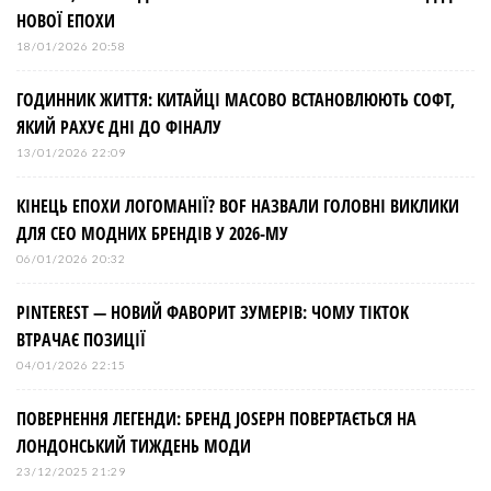
с
НОВОЇ ЕПОХИ
і
18/01/2026 20:58
ГОДИННИК ЖИТТЯ: КИТАЙЦІ МАСОВО ВСТАНОВЛЮЮТЬ СОФТ,
в
ЯКИЙ РАХУЄ ДНІ ДО ФІНАЛУ
13/01/2026 22:09
КІНЕЦЬ ЕПОХИ ЛОГОМАНІЇ? BOF НАЗВАЛИ ГОЛОВНІ ВИКЛИКИ
ДЛЯ СЕО МОДНИХ БРЕНДІВ У 2026-МУ
06/01/2026 20:32
PINTEREST — НОВИЙ ФАВОРИТ ЗУМЕРІВ: ЧОМУ TIKTOK
ВТРАЧАЄ ПОЗИЦІЇ
04/01/2026 22:15
ПОВЕРНЕННЯ ЛЕГЕНДИ: БРЕНД JOSEPH ПОВЕРТАЄТЬСЯ НА
ЛОНДОНСЬКИЙ ТИЖДЕНЬ МОДИ
23/12/2025 21:29