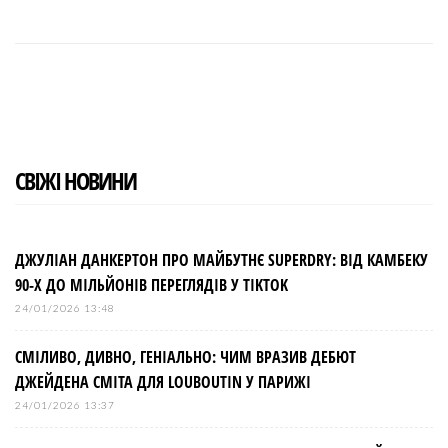
F
T
G
L
P
a
w
o
i
i
c
i
o
n
n
e
t
g
k
t
b
t
l
e
e
o
e
e
d
r
o
r
+
I
e
k
n
s
t
СВІЖІ НОВИНИ
ДЖУЛІАН ДАНКЕРТОН ПРО МАЙБУТНЄ SUPERDRY: ВІД КАМБЕКУ
90-Х ДО МІЛЬЙОНІВ ПЕРЕГЛЯДІВ У TIKTOK
24/01/2026 13:48
СМІЛИВО, ДИВНО, ГЕНІАЛЬНО: ЧИМ ВРАЗИВ ДЕБЮТ
ДЖЕЙДЕНА СМІТА ДЛЯ LOUBOUTIN У ПАРИЖІ
24/01/2026 13:37