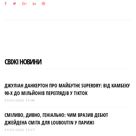
F
T
G
L
P
a
w
o
i
i
c
i
o
n
n
e
t
g
k
t
b
t
l
e
e
o
e
e
d
r
o
r
+
I
e
k
n
s
t
СВІЖІ НОВИНИ
ДЖУЛІАН ДАНКЕРТОН ПРО МАЙБУТНЄ SUPERDRY: ВІД КАМБЕКУ
90-Х ДО МІЛЬЙОНІВ ПЕРЕГЛЯДІВ У TIKTOK
24/01/2026 13:48
СМІЛИВО, ДИВНО, ГЕНІАЛЬНО: ЧИМ ВРАЗИВ ДЕБЮТ
ДЖЕЙДЕНА СМІТА ДЛЯ LOUBOUTIN У ПАРИЖІ
24/01/2026 13:37