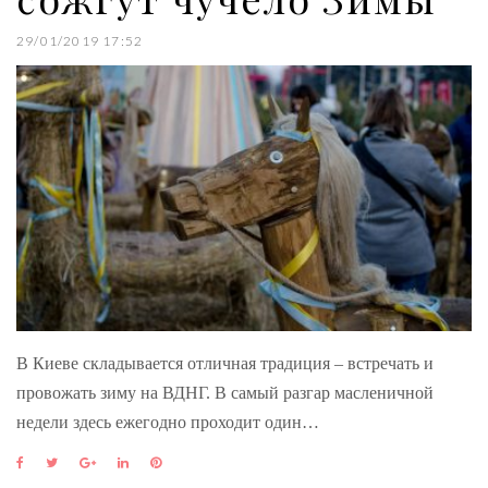
29/01/2019 17:52
В Киеве складывается отличная традиция – встречать и
провожать зиму на ВДНГ. В самый разгар масленичной
недели здесь ежегодно проходит один…
F
T
G
L
P