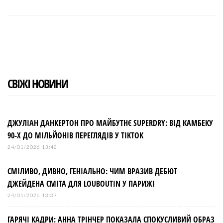
a
w
o
i
i
c
i
o
n
n
e
t
g
k
t
b
t
l
e
e
o
e
e
d
r
o
r
+
I
e
k
n
s
t
СВІЖІ НОВИНИ
ДЖУЛІАН ДАНКЕРТОН ПРО МАЙБУТНЄ SUPERDRY: ВІД КАМБЕКУ
90-Х ДО МІЛЬЙОНІВ ПЕРЕГЛЯДІВ У TIKTOK
24/01/2026 13:48
СМІЛИВО, ДИВНО, ГЕНІАЛЬНО: ЧИМ ВРАЗИВ ДЕБЮТ
ДЖЕЙДЕНА СМІТА ДЛЯ LOUBOUTIN У ПАРИЖІ
24/01/2026 13:37
ГАРЯЧІ КАДРИ: АННА ТРІНЧЕР ПОКАЗАЛА СПОКУСЛИВИЙ ОБРАЗ