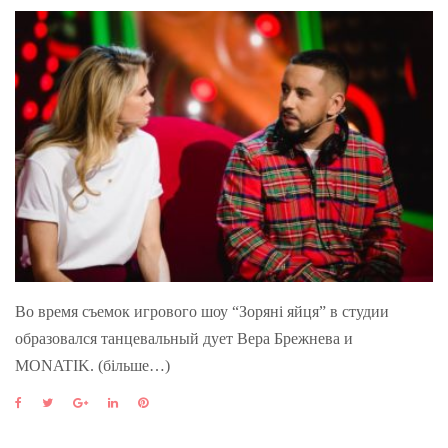
Во время съемок игрового шоу “Зоряні яйця” в студии
образовался танцевальный дует Вера Брежнева и
MONATIK. (більше…)
F
T
G
L
P
a
w
o
i
i