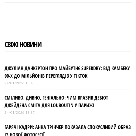
c
i
o
n
n
e
t
g
k
t
b
t
l
e
e
o
e
e
d
r
o
r
+
I
e
k
n
s
t
СВІЖІ НОВИНИ
ДЖУЛІАН ДАНКЕРТОН ПРО МАЙБУТНЄ SUPERDRY: ВІД КАМБЕКУ
90-Х ДО МІЛЬЙОНІВ ПЕРЕГЛЯДІВ У TIKTOK
24/01/2026 13:48
СМІЛИВО, ДИВНО, ГЕНІАЛЬНО: ЧИМ ВРАЗИВ ДЕБЮТ
ДЖЕЙДЕНА СМІТА ДЛЯ LOUBOUTIN У ПАРИЖІ
24/01/2026 13:37
ГАРЯЧІ КАДРИ: АННА ТРІНЧЕР ПОКАЗАЛА СПОКУСЛИВИЙ ОБРАЗ
ІЗ НОВОЇ ФОТОСЕСІЇ