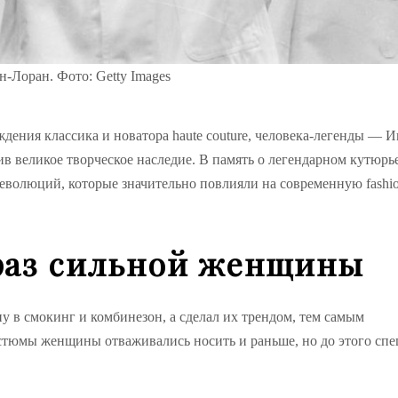
н-Лоран. Фото: Getty Images
ождения классика и новатора haute couture, человека-легенды — И
ив великое творческое наследие. В память о легендарном кутюрь
еволюций, которые значительно повлияли на современную fashio
раз сильной женщины
у в смокинг и комбинезон, а сделал их трендом, тем самым
остюмы женщины отваживались носить и раньше, но до этого сп