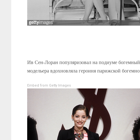
Ив Сен-Лоран популяризовал на подиуме богемный 
модельера вдохновляла героиня парижской богемн
Embed from Getty Images