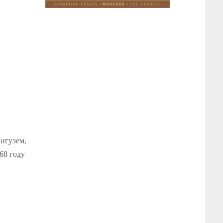
ингуэем,
68 году