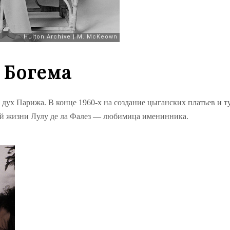
Богема
дух Парижа. В конце 1960-х на создание цыганских платьев и т
ой жизни Лулу де ла Фалез — любимица именинника.