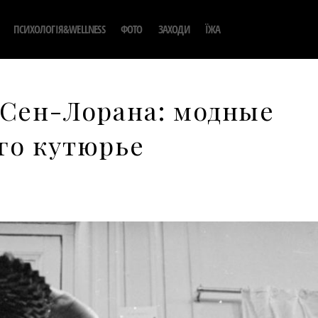
ПСИХОЛОГІЯ&WELLNESS
ФОТО
ЗАХОДИ
ЇЖА
 Сен-Лорана: модные
го кутюрье