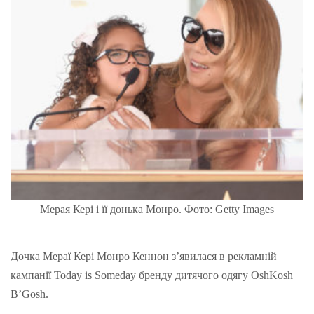
Мерая Кері і її донька Монро. Фото: Getty Images
Дочка Мераї Кері Монро Кеннон з’явилася в рекламній
кампанії Today is Someday бренду дитячого одягу OshKosh
B’Gosh.