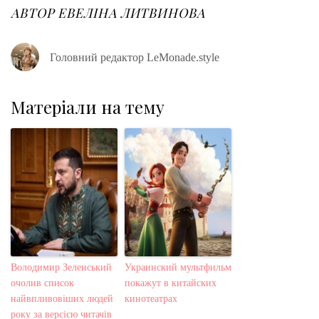
o
r
+
I
e
АВТОР
ЕВЕЛІНА ЛИТВИНОВА
k
n
s
t
Головний редактор LeMonade.style
Матеріали на тему
Володимир Зеленський
Украинский мультфильм
очолив список
покажут в китайских
найвпливовіших людей
кинотеатрах
року за версією читачів