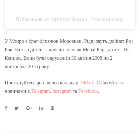
Публикация от OshKosh B’gosh (@oshkoshkids)
У Монро є брат-близнюк Мороккан. Рідні звуть двійнят Ро і
Рок. Батько дітей — другий чоловік Мераї Кері, артист Нік
Кеннон. Вони були одружені з 30 квітня 2008 по 2
листопада 2016 року.
Приєднуйтесь до нашого каналу в
TikTok
. Слідкуйте за
новинами в
Telegram
,
Instagram
та
Facebook
.
F
T
G
L
P
a
w
o
i
i
c
i
o
n
n
e
t
g
k
t
b
t
l
e
e
o
e
e
d
r