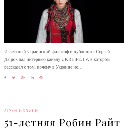
Известный украинский философ и публицист Сергей
Дацюк дал интервью каналу UKRLIFE.TV, в котором
рассказал о том, почему в Украине не…
F
T
G
L
P
a
w
o
i
i
c
i
o
n
n
e
t
g
k
t
b
t
l
e
e
o
e
e
d
r
o
r
+
I
e
ЗІРКИ
,
НОВИНИ
k
n
s
51-летняя Робин Райт
t