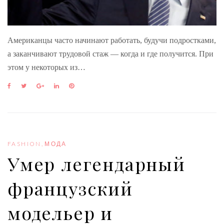
Американцы часто начинают работать, будучи подростками,
а заканчивают трудовой стаж — когда и где получится. При
этом у некоторых из…
F
T
G
L
P
a
w
o
i
i
c
i
o
n
n
e
t
g
k
t
b
t
l
e
e
o
e
e
d
r
o
r
+
I
e
FASHION
,
МОДА
k
n
s
Умер легендарный
t
французский
модельер и