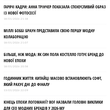
з
ГАРЯЧІ КАДРИ: АННА ТРІНЧЕР ПОКАЗАЛА СПОКУСЛИВИЙ ОБРАЗ
ІЗ НОВОЇ ФОТОСЕСІЇ
а
18/01/2026 21:18
МІЛЛІ БОББІ БРАУН ПРЕДСТАВИЛА СВОЮ ПЕРШУ МОДНУ
п
КОЛАБОРАЦІЮ
и
18/01/2026 21:07
БІЛЬШЕ, НІЖ МОДА: ЯК СИН ПОЛА КОСТЕЛЛО ГОТУЄ БРЕНД ДО
с
НОВОЇ ЕПОХИ
і
18/01/2026 20:58
ГОДИННИК ЖИТТЯ: КИТАЙЦІ МАСОВО ВСТАНОВЛЮЮТЬ СОФТ,
в
ЯКИЙ РАХУЄ ДНІ ДО ФІНАЛУ
13/01/2026 22:09
КІНЕЦЬ ЕПОХИ ЛОГОМАНІЇ? BOF НАЗВАЛИ ГОЛОВНІ ВИКЛИКИ
ДЛЯ СЕО МОДНИХ БРЕНДІВ У 2026-МУ