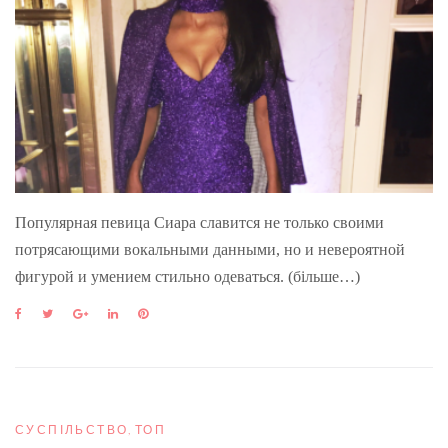
Популярная певица Сиара славится не только своими
потрясающими вокальными данными, но и невероятной
фигурой и умением стильно одеваться. (більше…)
F
T
G
L
P
a
w
o
i
i
c
i
o
n
n
e
t
g
k
t
b
t
l
e
e
o
e
e
d
r
o
r
+
I
e
СУСПІЛЬСТВО
,
ТОП
k
n
s