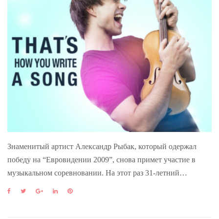
Знаменитый артист Александр Рыбак, который одержал
победу на “Евровидении 2009”, снова примет участие в
музыкальном соревновании. На этот раз 31-летний…
F
T
G
L
P
a
w
o
i
i
c
i
o
n
n