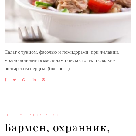
Салат с тунцом, фасолью и помидорами, при желании,
можно дополнить маслинами без косточек и сладким
болгарским перцем. (більше…)
F
T
G
L
P
a
w
o
i
i
c
i
o
n
n
e
t
g
k
t
b
t
l
e
e
o
e
e
d
r
o
r
+
I
e
LIFESTYLE
,
STORIES
,
ТОП
k
n
s
Бармен, охранник,
t