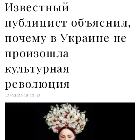
Известный
t
публицист объяснил,
почему в Украине не
произошла
культурная
революция
12/03/2018 15:13