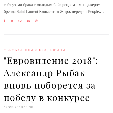
себя узами брака с молодым бойфрендом – менеджером
бренда Saint Laurent Климентом Жиро, передает People.…
F
T
G
L
P
a
w
o
i
i
c
i
o
n
n
e
t
g
k
t
b
t
l
e
e
o
e
e
d
r
o
r
+
I
e
ЄВРОБАЧЕННЯ
,
ЗІРКИ
,
НОВИНИ
k
n
s
"Евровидение 2018":
t
Александр Рыбак
вновь поборется за
победу в конкурсе
12/03/2018 13:38