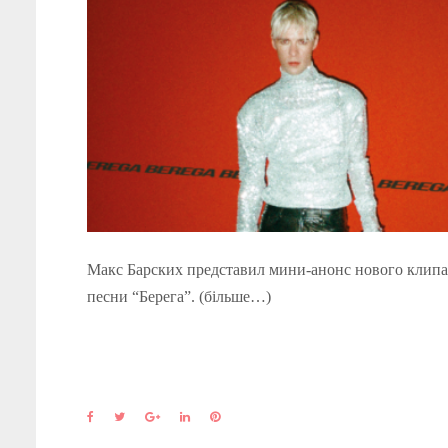
Макс Барских представил мини-анонс нового клипа
песни “Берега”. (більше…)
F
T
G
L
P