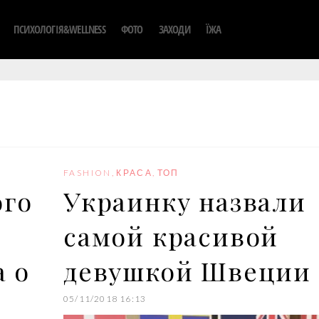
ПСИХОЛОГІЯ&WELLNESS
ФОТО
ЗАХОДИ
ЇЖА
FASHION
,
КРАСА
,
ТОП
ого
Украинку назвали
самой красивой
а о
девушкой Швеции
05/11/2018 16:13