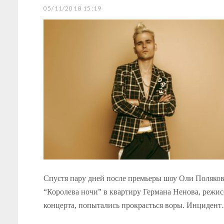
05/11/2018 15:19
Спустя пару дней после премьеры шоу Оли Поляко
“Королева ночи” в квартиру Германа Ненова, режис
концерта, попытались прокрасться воры. Инциден