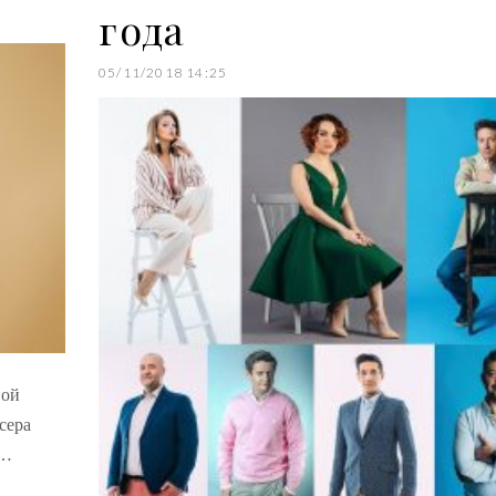
года
05/11/2018 14:25
вой
сера
т…