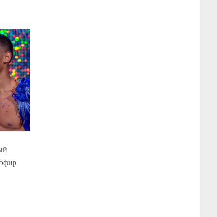
тый
 эфир