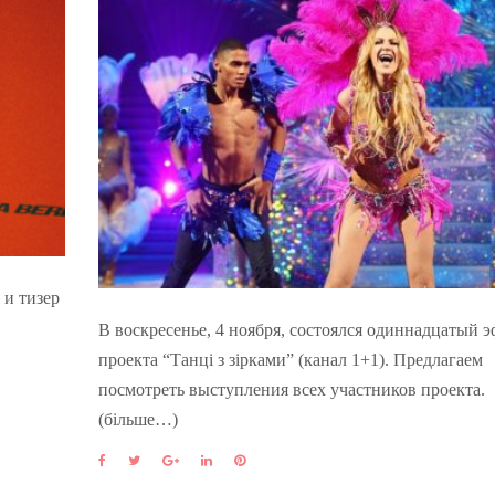
 и тизер
В воскресенье, 4 ноября, состоялся одиннадцатый 
проекта “Танці з зірками” (канал 1+1). Предлагаем
посмотреть выступления всех участников проекта.
(більше…)
F
T
G
L
P