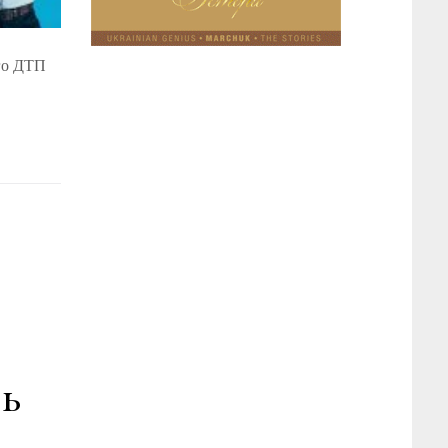
го ДТП
сь