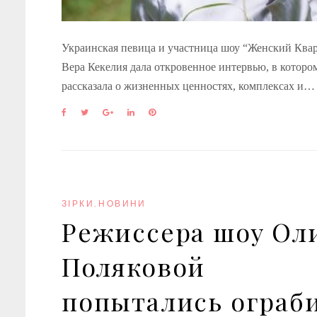
Украинская певица и участница шоу “Женский Ква
Вера Кекелия дала откровенное интервью, в которо
рассказала о жизненных ценностях, комплексах и…
F
T
G
L
P
a
w
o
i
i
c
i
o
n
n
e
t
g
k
t
b
t
l
e
e
o
e
e
d
r
o
r
+
I
e
k
n
s
ЗІРКИ
,
НОВИНИ
t
Режиссера шоу Ол
Поляковой
попытались ограб