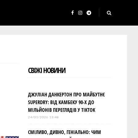
F
I
T
a
n
e
c
s
l
e
t
e
b
a
g
o
g
r
СВІЖІ НОВИНИ
o
r
a
k
a
m
m
ДЖУЛІАН ДАНКЕРТОН ПРО МАЙБУТНЄ
SUPERDRY: ВІД КАМБЕКУ 90-Х ДО
МІЛЬЙОНІВ ПЕРЕГЛЯДІВ У TIKTOK
24/01/2026 13:48
СМІЛИВО, ДИВНО, ГЕНІАЛЬНО: ЧИМ