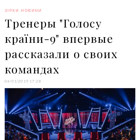
o
e
e
d
r
o
r
+
I
e
ЗІРКИ
,
НОВИНИ
k
n
s
Тренеры "Голосу
t
країни-9" впервые
рассказали о своих
командах
04/01/2019 17:28