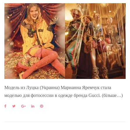
Модель из Луцка (Украина) Марианна Яремчук стала
моделью для фотосессии в одежде бренда Gucci. (більше…)
F
T
G
L
P
a
w
o
i
i
c
i
o
n
n
e
t
g
k
t
b
t
l
e
e