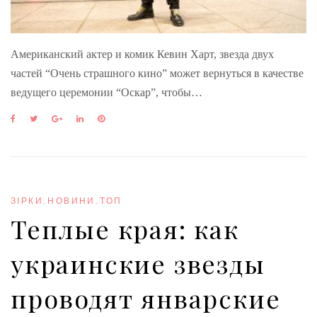
Американский актер и комик Кевин Харт, звезда двух
частей “Очень страшного кино” может вернуться в качестве
ведущего церемонии “Оскар”, чтобы…
F
T
G
L
P
a
w
o
i
i
c
i
o
n
n
e
t
g
k
t
b
t
l
e
e
o
e
e
d
r
o
r
+
I
e
ЗІРКИ
,
НОВИНИ
,
ТОП
k
n
s
Теплые края: как
t
украинские звезды
проводят январские