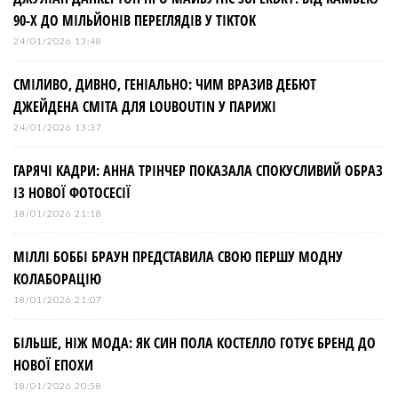
а
90-Х ДО МІЛЬЙОНІВ ПЕРЕГЛЯДІВ У TIKTOK
ц
24/01/2026 13:48
і
СМІЛИВО, ДИВНО, ГЕНІАЛЬНО: ЧИМ ВРАЗИВ ДЕБЮТ
ДЖЕЙДЕНА СМІТА ДЛЯ LOUBOUTIN У ПАРИЖІ
я
24/01/2026 13:37
з
ГАРЯЧІ КАДРИ: АННА ТРІНЧЕР ПОКАЗАЛА СПОКУСЛИВИЙ ОБРАЗ
ІЗ НОВОЇ ФОТОСЕСІЇ
а
18/01/2026 21:18
МІЛЛІ БОББІ БРАУН ПРЕДСТАВИЛА СВОЮ ПЕРШУ МОДНУ
п
КОЛАБОРАЦІЮ
и
18/01/2026 21:07
БІЛЬШЕ, НІЖ МОДА: ЯК СИН ПОЛА КОСТЕЛЛО ГОТУЄ БРЕНД ДО
с
НОВОЇ ЕПОХИ
18/01/2026 20:58