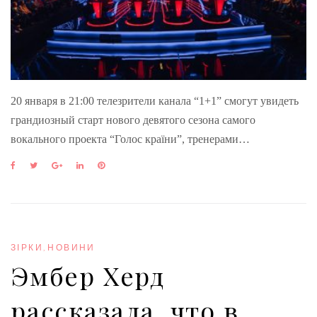
20 января в 21:00 телезрители канала “1+1” смогут увидеть
грандиозный старт нового девятого сезона самого
вокального проекта “Голос країни”, тренерами…
F
T
G
L
P
a
w
o
i
i
c
i
o
n
n
e
t
g
k
t
b
t
l
e
e
o
e
e
d
r
o
r
+
I
e
ЗІРКИ
,
НОВИНИ
k
n
s
Эмбер Херд
t
рассказала, что в