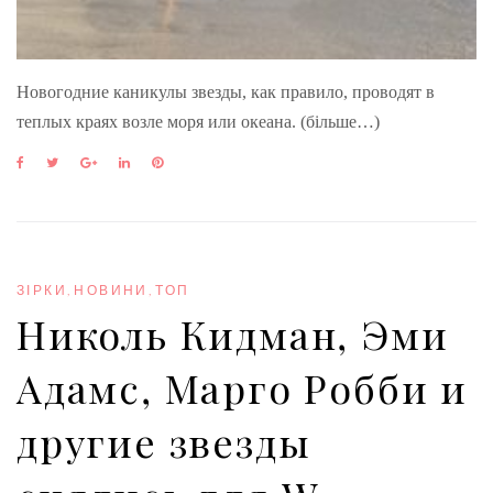
Новогодние каникулы звезды, как правило, проводят в
теплых краях возле моря или океана. (більше…)
F
T
G
L
P
a
w
o
i
i
c
i
o
n
n
e
t
g
k
t
b
t
l
e
e
o
e
e
d
r
o
r
+
I
e
ЗІРКИ
,
НОВИНИ
,
ТОП
k
n
s
Николь Кидман, Эми
t
Адамс, Марго Робби и
другие звезды