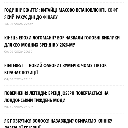
і
ГОДИННИК ЖИТТЯ: КИТАЙЦІ МАСОВО ВСТАНОВЛЮЮТЬ СОФТ,
в
ЯКИЙ РАХУЄ ДНІ ДО ФІНАЛУ
13/01/2026 22:09
КІНЕЦЬ ЕПОХИ ЛОГОМАНІЇ? BOF НАЗВАЛИ ГОЛОВНІ ВИКЛИКИ
ДЛЯ СЕО МОДНИХ БРЕНДІВ У 2026-МУ
06/01/2026 20:32
PINTEREST — НОВИЙ ФАВОРИТ ЗУМЕРІВ: ЧОМУ TIKTOK
ВТРАЧАЄ ПОЗИЦІЇ
04/01/2026 22:15
ПОВЕРНЕННЯ ЛЕГЕНДИ: БРЕНД JOSEPH ПОВЕРТАЄТЬСЯ НА
ЛОНДОНСЬКИЙ ТИЖДЕНЬ МОДИ
23/12/2025 21:29
ЯК ПОЗБУТИСЯ ВОЛОССЯ НАЗАВЖДИ? ОБИРАЄМО КЛІНІКУ
ЛАЗЕРНОЇ ЕПІЛЯЦІЇ