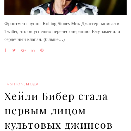
Фронтмен группы Rolling Stones Мик Джаггер написал в
Twitter, что он успешно перенес операцию. Ему заменили
сердечный клапан. (більше…)
F
T
G
L
P
a
w
o
i
i
c
i
o
n
n
e
t
g
k
t
b
t
l
e
e
o
e
e
d
r
o
r
+
I
e
FASHION
,
МОДА
k
n
s
Хейли Бибер стала
t
первым лицом
культовых джинсов