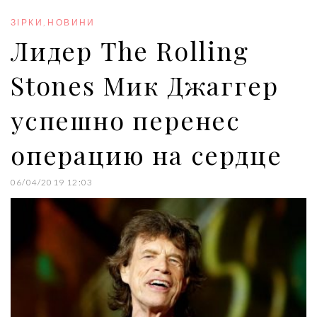
o
e
e
d
r
o
r
+
I
e
ЗІРКИ
,
НОВИНИ
k
n
s
Лидер The Rolling
t
Stones Мик Джаггер
успешно перенес
операцию на сердце
06/04/2019 12:03