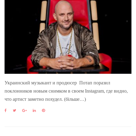
Украинский музыкант и продюсер Потап поразил
поклонников новым снимком в своем Instagram, где видно,
что артист заметно похудел. (більше…)
F
T
G
L
P
a
w
o
i
i
c
i
o
n
n
e
t
g
k
t
b
t
l
e
e