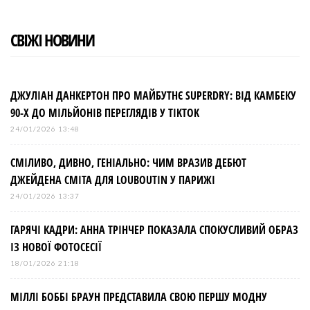
t
СВІЖІ НОВИНИ
ДЖУЛІАН ДАНКЕРТОН ПРО МАЙБУТНЄ SUPERDRY: ВІД КАМБЕКУ
90-Х ДО МІЛЬЙОНІВ ПЕРЕГЛЯДІВ У TIKTOK
24/01/2026 13:48
СМІЛИВО, ДИВНО, ГЕНІАЛЬНО: ЧИМ ВРАЗИВ ДЕБЮТ
ДЖЕЙДЕНА СМІТА ДЛЯ LOUBOUTIN У ПАРИЖІ
24/01/2026 13:37
ГАРЯЧІ КАДРИ: АННА ТРІНЧЕР ПОКАЗАЛА СПОКУСЛИВИЙ ОБРАЗ
ІЗ НОВОЇ ФОТОСЕСІЇ
18/01/2026 21:18
МІЛЛІ БОББІ БРАУН ПРЕДСТАВИЛА СВОЮ ПЕРШУ МОДНУ