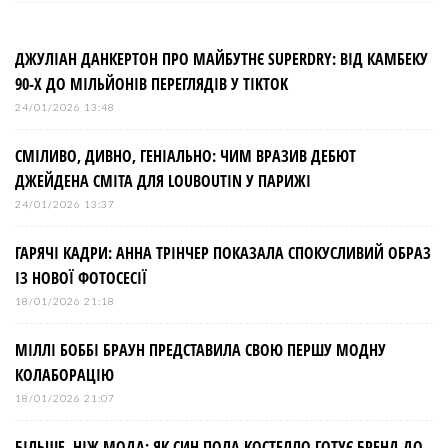
г
а
ДЖУЛІАН ДАНКЕРТОН ПРО МАЙБУТНЄ SUPERDRY: ВІД КАМБЕКУ
90-Х ДО МІЛЬЙОНІВ ПЕРЕГЛЯДІВ У TIKTOK
ц
24/01/2026 13:48
і
СМІЛИВО, ДИВНО, ГЕНІАЛЬНО: ЧИМ ВРАЗИВ ДЕБЮТ
ДЖЕЙДЕНА СМІТА ДЛЯ LOUBOUTIN У ПАРИЖІ
я
24/01/2026 13:37
з
ГАРЯЧІ КАДРИ: АННА ТРІНЧЕР ПОКАЗАЛА СПОКУСЛИВИЙ ОБРАЗ
ІЗ НОВОЇ ФОТОСЕСІЇ
а
18/01/2026 21:18
МІЛЛІ БОББІ БРАУН ПРЕДСТАВИЛА СВОЮ ПЕРШУ МОДНУ
п
КОЛАБОРАЦІЮ
и
18/01/2026 21:07
БІЛЬШЕ, НІЖ МОДА: ЯК СИН ПОЛА КОСТЕЛЛО ГОТУЄ БРЕНД ДО