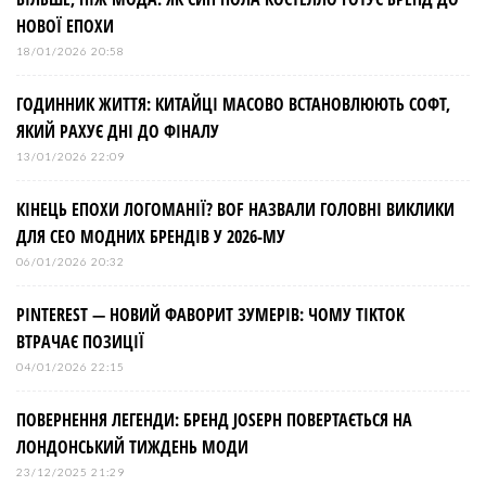
с
НОВОЇ ЕПОХИ
і
18/01/2026 20:58
ГОДИННИК ЖИТТЯ: КИТАЙЦІ МАСОВО ВСТАНОВЛЮЮТЬ СОФТ,
в
ЯКИЙ РАХУЄ ДНІ ДО ФІНАЛУ
13/01/2026 22:09
КІНЕЦЬ ЕПОХИ ЛОГОМАНІЇ? BOF НАЗВАЛИ ГОЛОВНІ ВИКЛИКИ
ДЛЯ СЕО МОДНИХ БРЕНДІВ У 2026-МУ
06/01/2026 20:32
PINTEREST — НОВИЙ ФАВОРИТ ЗУМЕРІВ: ЧОМУ TIKTOK
ВТРАЧАЄ ПОЗИЦІЇ
04/01/2026 22:15
ПОВЕРНЕННЯ ЛЕГЕНДИ: БРЕНД JOSEPH ПОВЕРТАЄТЬСЯ НА
ЛОНДОНСЬКИЙ ТИЖДЕНЬ МОДИ
23/12/2025 21:29