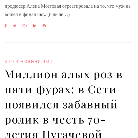
продюсер Алена Мозговая отреагировала на то, что муж не
вошел в финал шоу. (більше…)
F
T
G
L
P
a
w
o
i
i
c
i
o
n
n
e
t
g
k
t
b
t
l
e
e
o
e
e
d
r
o
r
+
I
e
ЗІРКИ
,
НОВИНИ
,
ТОП
k
n
s
Миллион алых роз в
t
пяти фурах: в Сети
появился забавный
ролик в честь 70-
летия Пугачевой