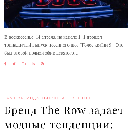
В воскресенье, 14 апреля, на канале 1+1 прошел
тринадцатый выпуск песенного шоу “Голос країни 9”. Это
был второй прямой эфир девятого…
F
T
G
L
P
a
w
o
i
i
c
i
o
n
n
e
t
g
k
t
b
t
l
e
e
o
e
e
d
r
o
r
+
I
e
FASHION
,
МОДА
,
ТВОРЦІ FASHION
,
ТОП
k
n
s
Бренд The Row задает
t
модные тенденции: