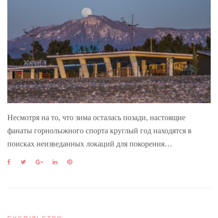
Несмотря на то, что зима осталась позади, настоящие
фанаты горнолыжного спорта круглый год находятся в
поисках неизведанных локаций для покорения…
F
T
G
L
P
a
w
o
i
i
c
i
o
n
n
e
t
g
k
t
b
t
l
e
e
o
e
e
d
r
o
r
+
I
e