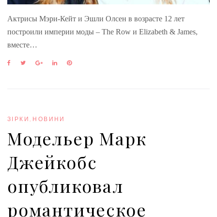
Актрисы Мэри-Кейт и Эшли Олсен в возрасте 12 лет
построили империи моды – The Row и Elizabeth & James,
вместе…
F
T
G
L
P
a
w
o
i
i
c
i
o
n
n
e
t
g
k
t
b
t
l
e
e
o
e
e
d
r
o
r
+
I
e
ЗІРКИ
,
НОВИНИ
k
n
s
Модельер Марк
t
Джейкобс
опубликовал
романтическое