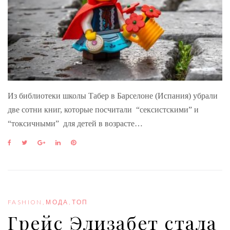
Из библиотеки школы Табер в Барселоне (Испания) убрали
две сотни книг, которые посчитали “сексистскими” и
“токсичными” для детей в возрасте…
F
T
G
L
P
a
w
o
i
i
c
i
o
n
n
e
t
g
k
t
b
t
l
e
e
o
e
e
d
r
o
r
+
I
e
FASHION
,
МОДА
,
ТОП
k
n
s
Грейс Элизабет стала
t