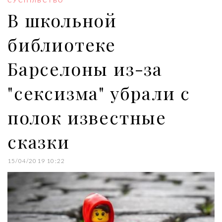
СУСПІЛЬСТВО
k
n
s
В школьной
t
библиотеке
Барселоны из-за
"сексизма" убрали с
полок известные
сказки
15/04/2019 10:22