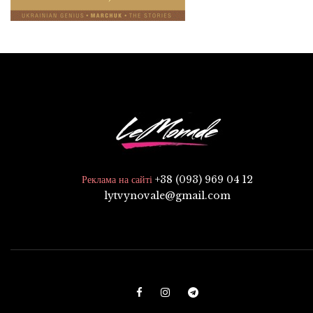
+38 (093) 969 04 12
Реклама на сайті
lytvynovale@gmail.com
F
I
T