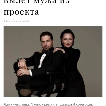
проекта
15/04/2019 13:57
Жена участника “Голоса країни 9” Дэвида Аксельрода,