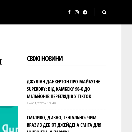
F
I
T
a
n
e
c
s
l
e
t
e
b
a
g
я
СВІЖІ НОВИНИ
o
g
r
o
r
a
k
a
m
ДЖУЛІАН ДАНКЕРТОН ПРО МАЙБУТНЄ
m
SUPERDRY: ВІД КАМБЕКУ 90-Х ДО
МІЛЬЙОНІВ ПЕРЕГЛЯДІВ У TIKTOK
24/01/2026 13:48
СМІЛИВО, ДИВНО, ГЕНІАЛЬНО: ЧИМ
ВРАЗИВ ДЕБЮТ ДЖЕЙДЕНА СМІТА ДЛЯ