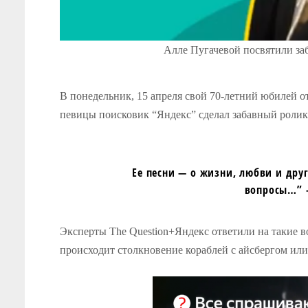
Алле Пугачевой посвятили заб
В понедельник, 15 апреля свой 70-летний юбилей 
певицы поисковик “Яндекс” сделал забавный ролик
Ее песни — о жизни, любви и дру
вопросы…” —
Эксперты The Question+Яндекс ответили на такие в
происходит столкновение кораблей с айсбергом или