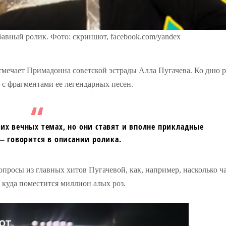
авный ролик. Фото: скриншот, facebook.com/yandex
отмечает Примадонна советской эстрады Алла Пугачева. Ко дню 
 с фрагментами ее легендарных песен.
гих вечных темах, но они ставят и вполне прикладные
 говорится в описании ролика.
опросы из главных хитов Пугачевой, как, например, насколько ч
 куда поместится миллион алых роз.