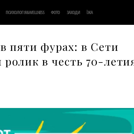
ПСИХОЛОГІЯ&WELLNESS
ФОТО
ЗАХОДИ
ЇЖА
в пяти фурах: в Сети
 ролик в честь 70-лети