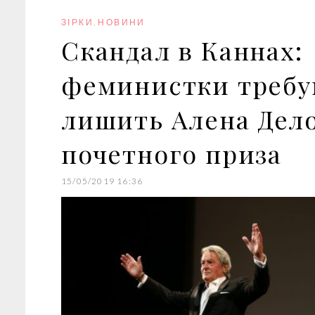
o
r
+
I
e
k
n
s
ЗІРКИ
,
НОВИНИ
t
Скандал в Каннах:
феминистки треб
лишить Алена Дел
почетного приза
15/05/2019 16:36