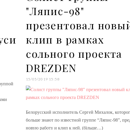
м
"Ляпис-98"
презентовал новы
уси
клип в рамках
сольного проекта
DREZDEN
15/05/2019 15:58
руппой
ными
Белорусский исполнитель Сергей Михалок, которо
больше знают по известной группе “Ляпис-98”, пре
новую работу и клип к ней. (більше…)