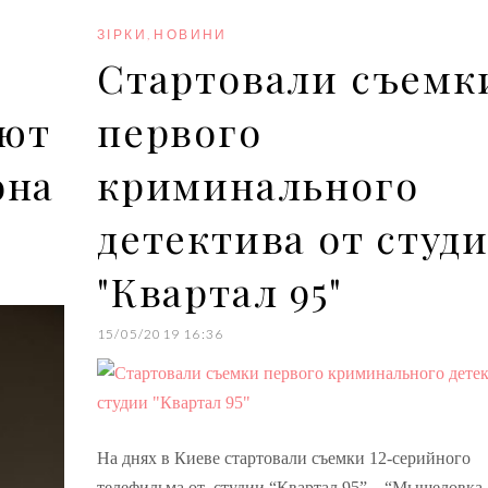
o
r
+
I
e
k
n
s
ЗІРКИ
,
НОВИНИ
t
Стартовали съемк
уют
первого
она
криминального
детектива от студ
"Квартал 95"
15/05/2019 16:36
На днях в Киеве стартовали съемки 12-серийного
телефильма от студии “Квартал 95” – “Мышеловка 