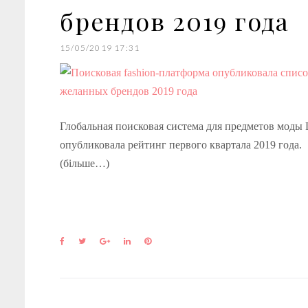
брендов 2019 года
15/05/2019 17:31
Глобальная поисковая система для предметов моды 
опубликовала рейтинг первого квартала 2019 года.
(більше…)
F
T
G
L
P
a
w
o
i
i
c
i
o
n
n
e
t
g
k
t
b
t
l
e
e
o
e
e
d
r