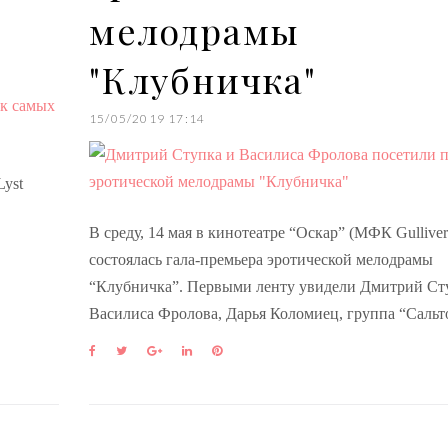
мелодрамы
"Клубничка"
15/05/2019 17:14
Lyst
В среду, 14 мая в кинотеатре “Оскар” (МФК Gulliver
состоялась гала-премьера эротической мелодрамы
“Клубничка”. Первыми ленту увидели Дмитрий Ст
Василиса Фролова, Дарья Коломиец, группа “Саль
F
T
G
L
P
a
w
o
i
i
c
i
o
n
n
e
t
g
k
t
b
t
l
e
e
o
e
e
d
r