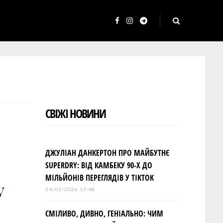
F
I
T
a
n
e
c
s
l
e
t
e
b
a
g
o
g
r
СВІЖІ НОВИНИ
o
r
a
k
a
m
m
ДЖУЛІАН ДАНКЕРТОН ПРО МАЙБУТНЄ
SUPERDRY: ВІД КАМБЕКУ 90-Х ДО
МІЛЬЙОНІВ ПЕРЕГЛЯДІВ У TIKTOK
у
24/01/2026 13:48
СМІЛИВО, ДИВНО, ГЕНІАЛЬНО: ЧИМ