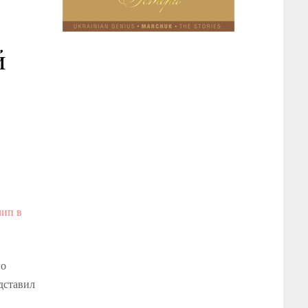
й
го
дставил