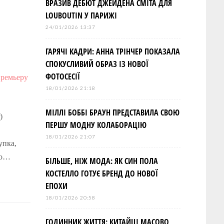
ВРАЗИВ ДЕБЮТ ДЖЕЙДЕНА СМІТА ДЛЯ
LOUBOUTIN У ПАРИЖІ
24/01/2026 13:37
ГАРЯЧІ КАДРИ: АННА ТРІНЧЕР ПОКАЗАЛА
СПОКУСЛИВИЙ ОБРАЗ ІЗ НОВОЇ
ФОТОСЕСІЇ
18/01/2026 21:18
МІЛЛІ БОББІ БРАУН ПРЕДСТАВИЛА СВОЮ
)
ПЕРШУ МОДНУ КОЛАБОРАЦІЮ
18/01/2026 21:07
упка,
то…
БІЛЬШЕ, НІЖ МОДА: ЯК СИН ПОЛА
КОСТЕЛЛО ГОТУЄ БРЕНД ДО НОВОЇ
ЕПОХИ
18/01/2026 20:58
ГОДИННИК ЖИТТЯ: КИТАЙЦІ МАСОВО