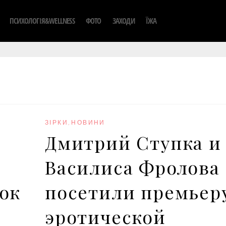
ПСИХОЛОГІЯ&WELLNESS
ФОТО
ЗАХОДИ
ЇЖА
ЗІРКИ
,
НОВИНИ
-
Дмитрий Ступка и
Василиса Фролова
ок
посетили премьер
эротической