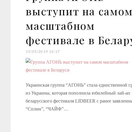
выступит на само
масштабном
фестивале в Белар
15/05/2019 16:17
Украинская группа “АГОНЬ” стала единственной г
из Украины, которая пополнила юбилейный лай-ап
беларусского фестиваля LIDBEER с ранее заявлен
“Сплин”, “ЧАЙФ”…