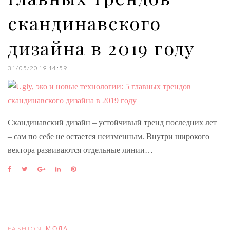
скандинавского
дизайна в 2019 году
31/05/2019 14:59
Скандинавский дизайн – устойчивый тренд последних лет
– сам по себе не остается неизменным. Внутри широкого
вектора развиваются отдельные линии…
F
T
G
L
P
a
w
o
i
i
c
i
o
n
n
e
t
g
k
t
b
t
l
e
e
o
e
e
d
r
o
r
+
I
e
FASHION
,
МОДА