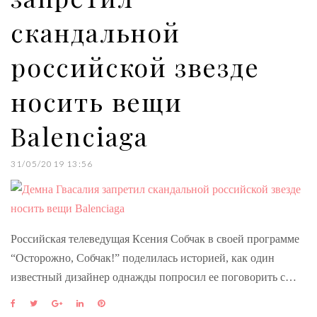
скандальной
российской звезде
носить вещи
Balenciaga
31/05/2019 13:56
Российская телеведущая Ксения Собчак в своей программе
“Осторожно, Собчак!” поделилась историей, как один
известный дизайнер однажды попросил ее поговорить с…
F
T
G
L
P