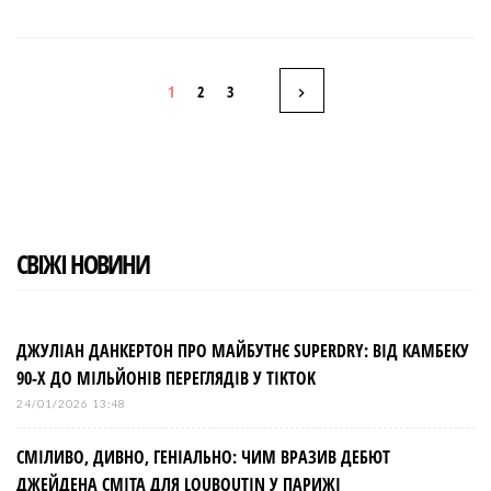
a
w
o
i
i
c
i
o
n
n
e
t
g
k
t
b
t
l
e
e
Н
o
e
e
d
r
1
2
3
o
r
+
I
e
k
n
s
а
t
в
і
СВІЖІ НОВИНИ
г
а
ДЖУЛІАН ДАНКЕРТОН ПРО МАЙБУТНЄ SUPERDRY: ВІД КАМБЕКУ
90-Х ДО МІЛЬЙОНІВ ПЕРЕГЛЯДІВ У TIKTOK
ц
24/01/2026 13:48
і
СМІЛИВО, ДИВНО, ГЕНІАЛЬНО: ЧИМ ВРАЗИВ ДЕБЮТ
ДЖЕЙДЕНА СМІТА ДЛЯ LOUBOUTIN У ПАРИЖІ