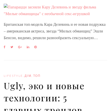
Британская топ-модель Кара Делевинь и ее новая подружка
– американская актриса, звезда “Милых обманщиц” Эшли
Бенсон, видимо, решили разнообразить сексуальную…
F
T
G
L
P
a
w
o
i
i
c
i
o
n
n
e
t
g
k
t
b
t
l
e
e
o
e
e
d
r
o
r
+
I
e
LIFESTYLE
,
ДІМ
,
ТОП
k
n
s
Ugly, эко и новые
t
технологии: 5
главных трендов