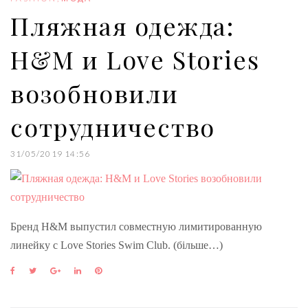
k
n
s
Пляжная одежда:
t
H&M и Love Stories
возобновили
сотрудничество
31/05/2019 14:56
Бренд H&M выпустил совместную лимитированную
линейку с Love Stories Swim Club. (більше…)
F
T
G
L
P
a
w
o
i
i
c
i
o
n
n