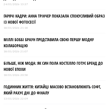
я
24/01/2026 13:37
з
ГАРЯЧІ КАДРИ: АННА ТРІНЧЕР ПОКАЗАЛА СПОКУСЛИВИЙ ОБРАЗ
ІЗ НОВОЇ ФОТОСЕСІЇ
а
18/01/2026 21:18
МІЛЛІ БОББІ БРАУН ПРЕДСТАВИЛА СВОЮ ПЕРШУ МОДНУ
п
КОЛАБОРАЦІЮ
и
18/01/2026 21:07
БІЛЬШЕ, НІЖ МОДА: ЯК СИН ПОЛА КОСТЕЛЛО ГОТУЄ БРЕНД ДО
с
НОВОЇ ЕПОХИ
і
18/01/2026 20:58
ГОДИННИК ЖИТТЯ: КИТАЙЦІ МАСОВО ВСТАНОВЛЮЮТЬ СОФТ,
в
ЯКИЙ РАХУЄ ДНІ ДО ФІНАЛУ
13/01/2026 22:09