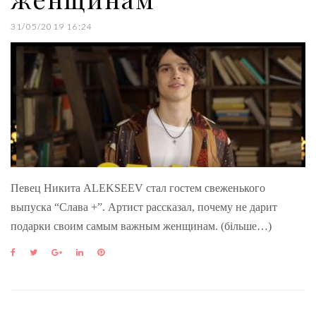
31/05/2019 16:24
Певец Никита ALEKSEEV стал гостем свеженького
выпуска “Слава +”. Артист рассказал, почему не дарит
подарки своим самым важным женщинам. (більше…)
F
T
G
L
P
a
w
o
i
i
c
i
o
n
n
e
t
g
k
t
b
t
l
e
e