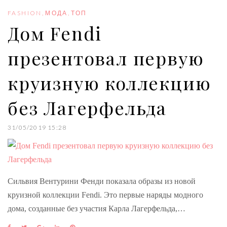
o
e
e
d
r
o
r
+
I
e
FASHION
,
МОДА
,
ТОП
k
n
s
Дом Fendi
t
презентовал первую
круизную коллекцию
без Лагерфельда
31/05/2019 15:28
Сильвия Вентурини Фенди показала образы из новой
круизной коллекции Fendi. Это первые наряды модного
дома, созданные без участия Карла Лагерфельда,…