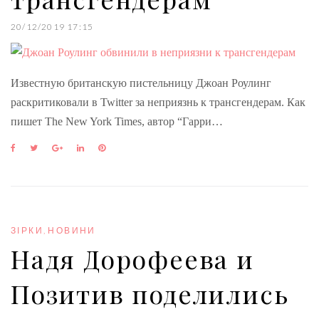
20/12/2019 17:15
Известную британскую пистельницу Джоан Роулинг
раскритиковали в Twitter за неприязнь к трансгендерам. Как
пишет The New York Times, автор “Гарри…
F
T
G
L
P
a
w
o
i
i
c
i
o
n
n
e
t
g
k
t
b
t
l
e
e
o
e
e
d
r
o
r
+
I
e
ЗІРКИ
,
НОВИНИ
k
n
s
Надя Дорофеева и
t
Позитив поделились