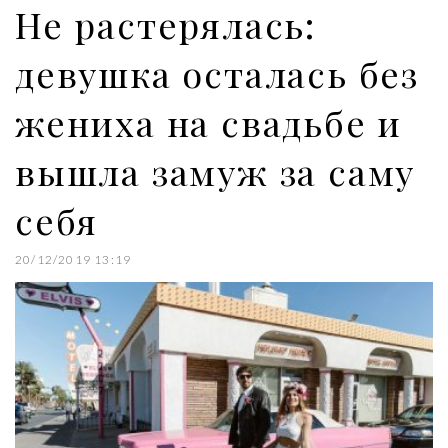
Не растерялась:
t
девушка осталась без
жениха на свадьбе и
вышла замуж за саму
себя
20/12/2019 13:19