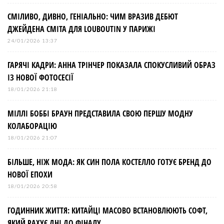
і
СМІЛИВО, ДИВНО, ГЕНІАЛЬНО: ЧИМ ВРАЗИВ ДЕБЮТ
ДЖЕЙДЕНА СМІТА ДЛЯ LOUBOUTIN У ПАРИЖІ
я
24/01/2026 13:37
з
ГАРЯЧІ КАДРИ: АННА ТРІНЧЕР ПОКАЗАЛА СПОКУСЛИВИЙ ОБРАЗ
ІЗ НОВОЇ ФОТОСЕСІЇ
а
18/01/2026 21:18
МІЛЛІ БОББІ БРАУН ПРЕДСТАВИЛА СВОЮ ПЕРШУ МОДНУ
п
КОЛАБОРАЦІЮ
и
18/01/2026 21:07
БІЛЬШЕ, НІЖ МОДА: ЯК СИН ПОЛА КОСТЕЛЛО ГОТУЄ БРЕНД ДО
с
НОВОЇ ЕПОХИ
і
18/01/2026 20:58
ГОДИННИК ЖИТТЯ: КИТАЙЦІ МАСОВО ВСТАНОВЛЮЮТЬ СОФТ,
в
ЯКИЙ РАХУЄ ДНІ ДО ФІНАЛУ