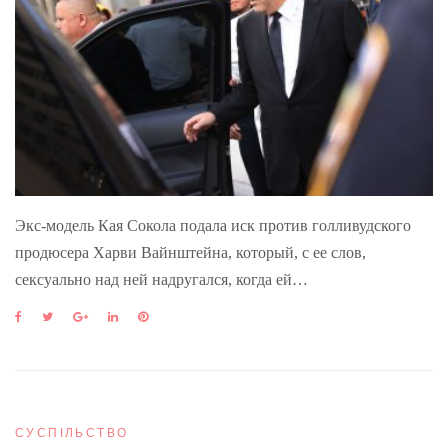
Экс-модель Кая Сокола подала иск против голливудского
продюсера Харви Вайнштейна, который, с ее слов,
сексуально над ней надругался, когда ей…
F
T
G
L
P
a
w
o
i
i
c
i
o
n
n
e
t
g
k
t
b
t
l
e
e
o
e
e
d
r
o
r
+
I
e
СУСПІЛЬСТВО
k
n
s