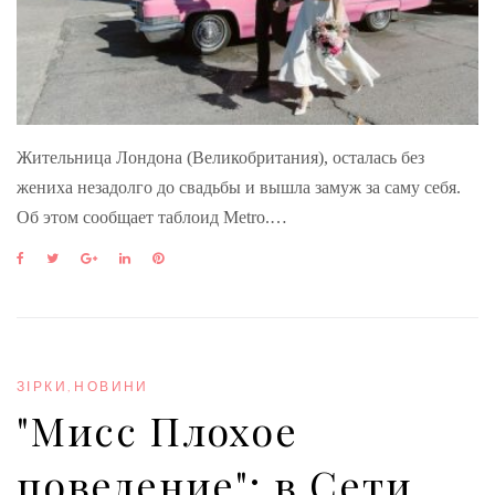
Жительница Лондона (Великобритания), осталась без
жениха незадолго до свадьбы и вышла замуж за саму себя.
Об этом сообщает таблоид Metro.…
F
T
G
L
P
a
w
o
i
i
c
i
o
n
n
e
t
g
k
t
b
t
l
e
e
o
e
e
d
r
o
r
+
I
e
ЗІРКИ
,
НОВИНИ
k
n
s
"Мисс Плохое
t
поведение": в Сети