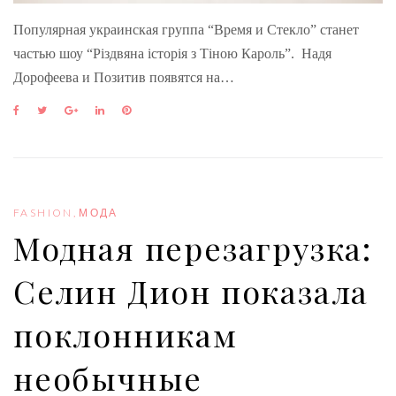
Популярная украинская группа “Время и Стекло” станет
частью шоу “Різдвяна історія з Тіною Кароль”. Надя
Дорофеева и Позитив появятся на…
F
T
G
L
P
a
w
o
i
i
c
i
o
n
n
e
t
g
k
t
b
t
l
e
e
o
e
e
d
r
o
r
+
I
e
FASHION
,
МОДА
k
n
s
Модная перезагрузка:
t
Селин Дион показала
поклонникам
необычные