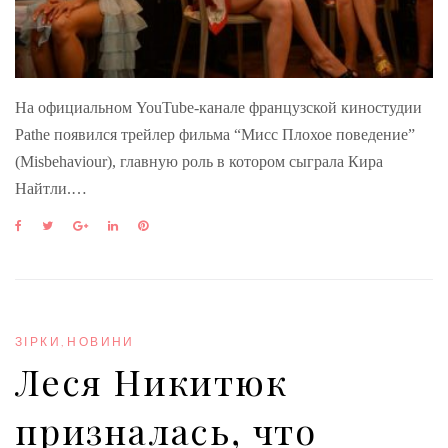
На официальном YouTube-канале французской киностудии
Pathe появился трейлер фильма “Мисс Плохое поведение”
(Misbehaviour), главную роль в котором сыграла Кира
Найтли.…
F
T
G
L
P
a
w
o
i
i
c
i
o
n
n
e
t
g
k
t
b
t
l
e
e
o
e
e
d
r
o
r
+
I
e
ЗІРКИ
,
НОВИНИ
k
n
s
Леся Никитюк
t
призналась, что