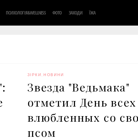
ПСИХОЛОГІЯ&WELLNESS
ФОТО
ЗАХОДИ
ЇЖА
ЗІРКИ
,
НОВИНИ
:
Звезда "Ведьмака"
е
отметил День всех
влюбленных со св
псом