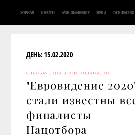
S
ЖУРНАЛ
LIFESTYLE
FASHION&BEAUTY
ЗІРКИ
СУСПІЛЬСТВО
k
i
p
t
o
ДЕНЬ:
15.02.2020
c
o
n
ЄВРОБАЧЕННЯ
,
ЗІРКИ
,
НОВИНИ
,
ТОП
t
"Евровидение 2020"
e
n
стали известны вс
t
финалисты
Нацотбора