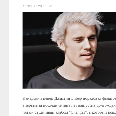
15/02/2020 11:30
Канадский певец Джастин Бибер порадовал фанатов
впервые за последние пять лет выпустив долгожда
пятый студийный альбом “Changes”, в который во