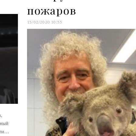
пожаров
15/02/2020 10:55
,
нный
шли…