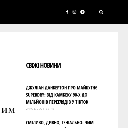
F
I
T
a
n
e
c
s
l
e
t
e
b
a
g
o
g
r
СВІЖІ НОВИНИ
o
r
a
k
a
m
m
ДЖУЛІАН ДАНКЕРТОН ПРО МАЙБУТНЄ
SUPERDRY: ВІД КАМБЕКУ 90-Х ДО
МІЛЬЙОНІВ ПЕРЕГЛЯДІВ У TIKTOK
оим
24/01/2026 13:48
СМІЛИВО, ДИВНО, ГЕНІАЛЬНО: ЧИМ