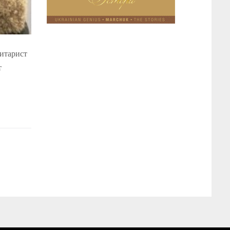
итарист
т