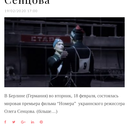
19/02/2020 17:00
В Берлине (Германия) во вторник, 18 февраля, состоялась
мировая премьера фильма “Номера” украинского режиссера
Олега Сенцова. (більше…)
F
T
G
L
P