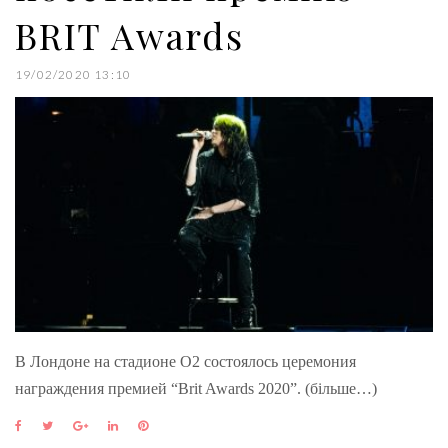
BRIT Awards
19/02/2020 13:10
В Лондоне на стадионе О2 состоялось церемония
награждения премией “Brit Awards 2020”. (більше…)
F
T
G
L
P