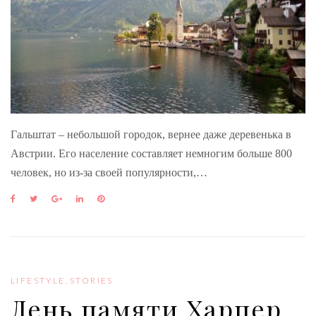
Гальштат – небольшой городок, вернее даже деревенька в
Австрии. Его население составляет немногим больше 800
человек, но из-за своей популярности,…
F
T
G
L
P
a
w
o
i
i
c
i
o
n
n
e
t
g
k
t
b
t
l
e
e
o
e
e
d
r
o
r
+
I
e
LIFESTYLE
,
STORIES
k
n
s
День памяти Харпер
t