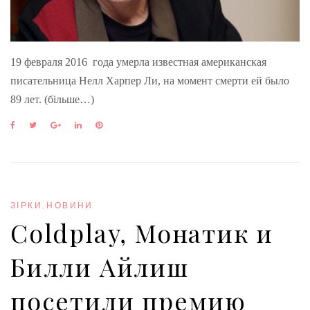
19 февраля 2016 года умерла известная американская
писательница Нелл Харпер Ли, на момент смерти ей было
89 лет. (більше…)
F
T
G
L
P
a
w
o
i
i
c
i
o
n
n
e
t
g
k
t
b
t
l
e
e
o
e
e
d
r
o
r
+
I
e
ЗІРКИ
,
НОВИНИ
k
n
s
Coldplay, Монатик и
t
Билли Айлиш
посетили премию