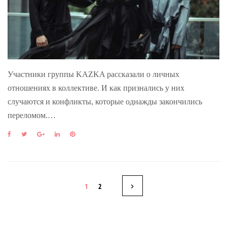
Участники группы KAZKA рассказали о личных
отношениях в коллективе. И как признались у них
случаются и конфликты, которые однажды закончились
переломом.…
F
T
G
L
P
a
w
o
i
i
c
i
o
n
n
e
t
g
k
t
b
t
l
e
e
Н
o
e
e
d
r
1
2
o
r
+
I
e
k
n
s
а
t