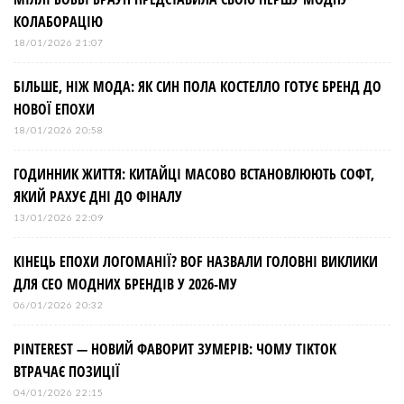
п
КОЛАБОРАЦІЮ
и
18/01/2026 21:07
БІЛЬШЕ, НІЖ МОДА: ЯК СИН ПОЛА КОСТЕЛЛО ГОТУЄ БРЕНД ДО
с
НОВОЇ ЕПОХИ
і
18/01/2026 20:58
ГОДИННИК ЖИТТЯ: КИТАЙЦІ МАСОВО ВСТАНОВЛЮЮТЬ СОФТ,
в
ЯКИЙ РАХУЄ ДНІ ДО ФІНАЛУ
13/01/2026 22:09
КІНЕЦЬ ЕПОХИ ЛОГОМАНІЇ? BOF НАЗВАЛИ ГОЛОВНІ ВИКЛИКИ
ДЛЯ СЕО МОДНИХ БРЕНДІВ У 2026-МУ
06/01/2026 20:32
PINTEREST — НОВИЙ ФАВОРИТ ЗУМЕРІВ: ЧОМУ TIKTOK
ВТРАЧАЄ ПОЗИЦІЇ
04/01/2026 22:15