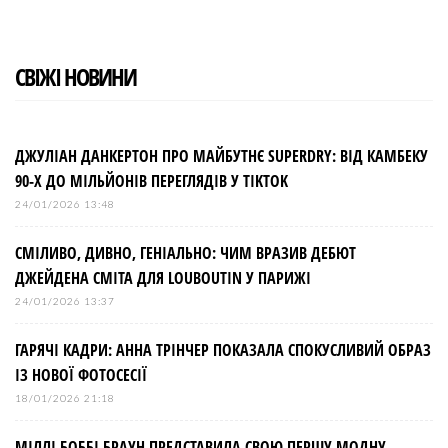
в
і
СВІЖІ НОВИНИ
г
а
ДЖУЛІАН ДАНКЕРТОН ПРО МАЙБУТНЄ SUPERDRY: ВІД КАМБЕКУ
90-Х ДО МІЛЬЙОНІВ ПЕРЕГЛЯДІВ У TIKTOK
ц
24/01/2026 13:48
і
СМІЛИВО, ДИВНО, ГЕНІАЛЬНО: ЧИМ ВРАЗИВ ДЕБЮТ
ДЖЕЙДЕНА СМІТА ДЛЯ LOUBOUTIN У ПАРИЖІ
я
24/01/2026 13:37
з
ГАРЯЧІ КАДРИ: АННА ТРІНЧЕР ПОКАЗАЛА СПОКУСЛИВИЙ ОБРАЗ
ІЗ НОВОЇ ФОТОСЕСІЇ
а
18/01/2026 21:18
МІЛЛІ БОББІ БРАУН ПРЕДСТАВИЛА СВОЮ ПЕРШУ МОДНУ