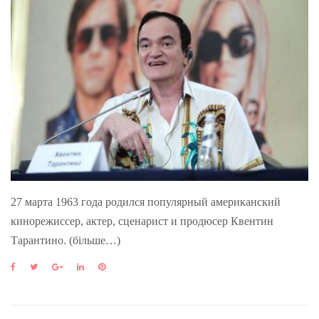
27 марта 1963 года родился популярный американский
кинорежиссер, актер, сценарист и продюсер Квентин
Тарантино. (більше…)
F
T
G
L
P
a
w
o
i
i
c
i
o
n
n
e
t
g
k
t