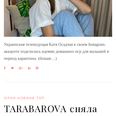
Украинская телеведущая Катя Осадчая в своем Instagram-
аккаунте поделилась идеями домашних игр для малышей в
период карантина. (більше…)
F
T
G
L
P
a
w
o
i
i
c
i
o
n
n
e
t
g
k
t
b
t
l
e
e
o
e
e
d
r
o
r
+
I
e
ЗІРКИ
,
НОВИНИ
,
ТОП
k
n
s
TARABAROVA сняла
t