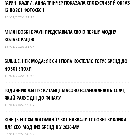
з
ГАРЯЧІ КАДРИ: АННА ТРІНЧЕР ПОКАЗАЛА СПОКУСЛИВИЙ ОБРАЗ
ІЗ НОВОЇ ФОТОСЕСІЇ
а
18/01/2026 21:18
МІЛЛІ БОББІ БРАУН ПРЕДСТАВИЛА СВОЮ ПЕРШУ МОДНУ
п
КОЛАБОРАЦІЮ
и
18/01/2026 21:07
БІЛЬШЕ, НІЖ МОДА: ЯК СИН ПОЛА КОСТЕЛЛО ГОТУЄ БРЕНД ДО
с
НОВОЇ ЕПОХИ
і
18/01/2026 20:58
ГОДИННИК ЖИТТЯ: КИТАЙЦІ МАСОВО ВСТАНОВЛЮЮТЬ СОФТ,
в
ЯКИЙ РАХУЄ ДНІ ДО ФІНАЛУ
13/01/2026 22:09
КІНЕЦЬ ЕПОХИ ЛОГОМАНІЇ? BOF НАЗВАЛИ ГОЛОВНІ ВИКЛИКИ
ДЛЯ СЕО МОДНИХ БРЕНДІВ У 2026-МУ
06/01/2026 20:32