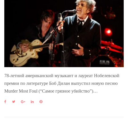
78-летний американский музыкант и лауреат Нобелевской
премии по литературе Боб Дилан выпустил новую песню
Murder Most Foul (“Самое грязное убийство”)…
F
T
G
L
P
a
w
o
i
i
c
i
o
n
n
e
t
g
k
t
b
t
l
e
e