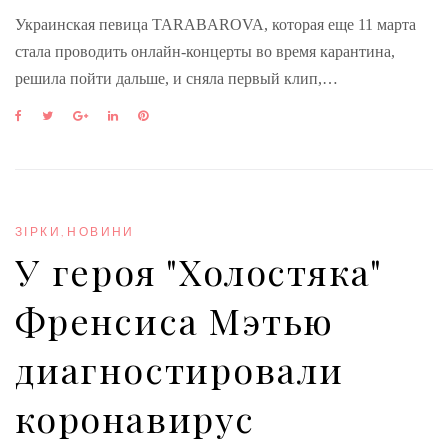
Украинская певица TARABAROVA, которая еще 11 марта
стала проводить онлайн-концерты во время карантина,
решила пойти дальше, и сняла первый клип,…
F
T
G
L
P
a
w
o
i
i
c
i
o
n
n
e
t
g
k
t
b
t
l
e
e
o
e
e
d
r
o
r
+
I
e
ЗІРКИ
,
НОВИНИ
k
n
s
У героя "Холостяка"
t
Френсиса Мэтью
диагностировали
коронавирус