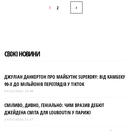
b
t
l
e
e
Н
o
e
e
d
r
1
2
o
r
+
I
e
k
n
s
а
t
в
і
СВІЖІ НОВИНИ
г
а
ДЖУЛІАН ДАНКЕРТОН ПРО МАЙБУТНЄ SUPERDRY: ВІД КАМБЕКУ
90-Х ДО МІЛЬЙОНІВ ПЕРЕГЛЯДІВ У TIKTOK
ц
24/01/2026 13:48
і
СМІЛИВО, ДИВНО, ГЕНІАЛЬНО: ЧИМ ВРАЗИВ ДЕБЮТ
ДЖЕЙДЕНА СМІТА ДЛЯ LOUBOUTIN У ПАРИЖІ
я
24/01/2026 13:37