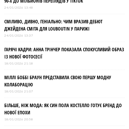
90-Х ДО МІЛЬЙОНІВ ПЕРЕГЛЯДІВ У TIKTOK
ц
24/01/2026 13:48
і
СМІЛИВО, ДИВНО, ГЕНІАЛЬНО: ЧИМ ВРАЗИВ ДЕБЮТ
ДЖЕЙДЕНА СМІТА ДЛЯ LOUBOUTIN У ПАРИЖІ
я
24/01/2026 13:37
з
ГАРЯЧІ КАДРИ: АННА ТРІНЧЕР ПОКАЗАЛА СПОКУСЛИВИЙ ОБРАЗ
ІЗ НОВОЇ ФОТОСЕСІЇ
а
18/01/2026 21:18
МІЛЛІ БОББІ БРАУН ПРЕДСТАВИЛА СВОЮ ПЕРШУ МОДНУ
п
КОЛАБОРАЦІЮ
и
18/01/2026 21:07
БІЛЬШЕ, НІЖ МОДА: ЯК СИН ПОЛА КОСТЕЛЛО ГОТУЄ БРЕНД ДО
с
НОВОЇ ЕПОХИ
і
18/01/2026 20:58