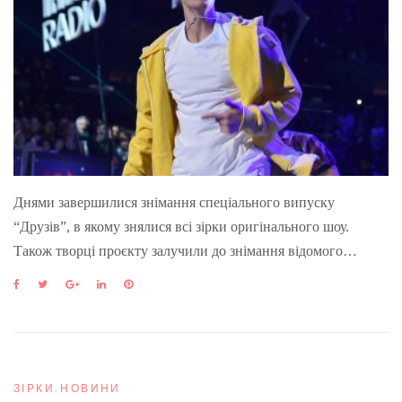
Днями завершилися знімання спеціального випуску
“Друзів”, в якому знялися всі зірки оригінального шоу.
Також творці проєкту залучили до знімання відомого…
F
T
G
L
P
a
w
o
i
i
c
i
o
n
n
e
t
g
k
t
b
t
l
e
e
o
e
e
d
r
o
r
+
I
e
ЗІРКИ
,
НОВИНИ
k
n
s