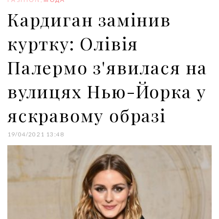
k
n
s
Кардиган замінив
t
куртку: Олівія
Палермо з'явилася на
вулицях Нью-Йорка у
яскравому образі
19/04/2021 13:48