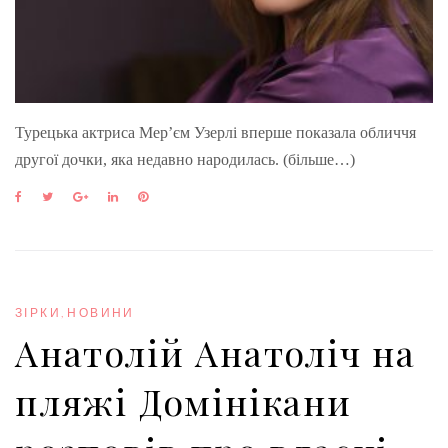
Турецька актриса Мер’єм Узерлі вперше показала обличчя
другої дочки, яка недавно народилась. (більше…)
F
T
G
L
P
a
w
o
i
i
c
i
o
n
n
e
t
g
k
t
b
t
l
e
e
o
e
e
d
r
o
r
+
I
e
ЗІРКИ
,
НОВИНИ
k
n
s
Анатолій Анатоліч на
t
пляжі Домінікани