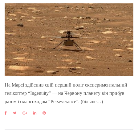
На Марсі здійснив свій перший політ експериментальний
гелікоптер “Ingenuity” — на Червону планету він прибув
разом із марсоходом “Perseverance”. (більше…)
F
T
G
L
P
a
w
o
i
i
c
i
o
n
n
e
t
g
k
t
b
t
l
e
e