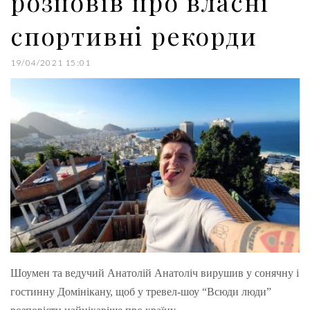
розповів про власні
спортивні рекорди
19/04/2021 15:01
Шоумен та ведучий Анатолій Анатоліч вирушив у сонячну і
гостинну Домінікану, щоб у тревел-шоу “Всюди люди”