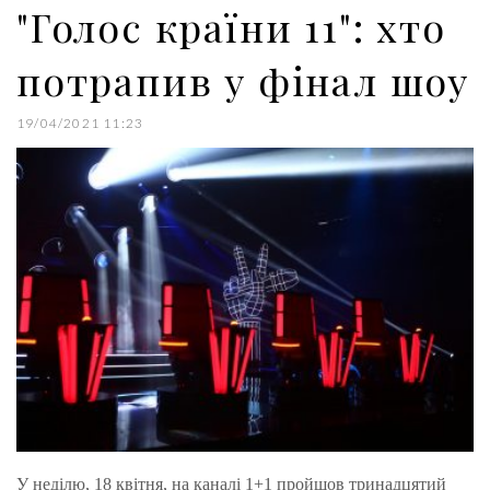
"Голос країни 11": хто
t
потрапив у фінал шоу
19/04/2021 11:23
У неділю, 18 квітня, на каналі 1+1 пройшов тринадцятий