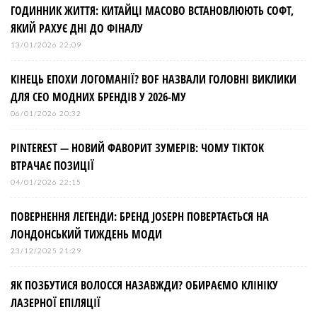
ГОДИННИК ЖИТТЯ: КИТАЙЦІ МАСОВО ВСТАНОВЛЮЮТЬ СОФТ,
в
ЯКИЙ РАХУЄ ДНІ ДО ФІНАЛУ
13/01/2026 22:09
КІНЕЦЬ ЕПОХИ ЛОГОМАНІЇ? BOF НАЗВАЛИ ГОЛОВНІ ВИКЛИКИ
ДЛЯ СЕО МОДНИХ БРЕНДІВ У 2026-МУ
06/01/2026 20:32
PINTEREST — НОВИЙ ФАВОРИТ ЗУМЕРІВ: ЧОМУ TIKTOK
ВТРАЧАЄ ПОЗИЦІЇ
04/01/2026 22:15
ПОВЕРНЕННЯ ЛЕГЕНДИ: БРЕНД JOSEPH ПОВЕРТАЄТЬСЯ НА
ЛОНДОНСЬКИЙ ТИЖДЕНЬ МОДИ
23/12/2025 21:29
ЯК ПОЗБУТИСЯ ВОЛОССЯ НАЗАВЖДИ? ОБИРАЄМО КЛІНІКУ
ЛАЗЕРНОЇ ЕПІЛЯЦІЇ