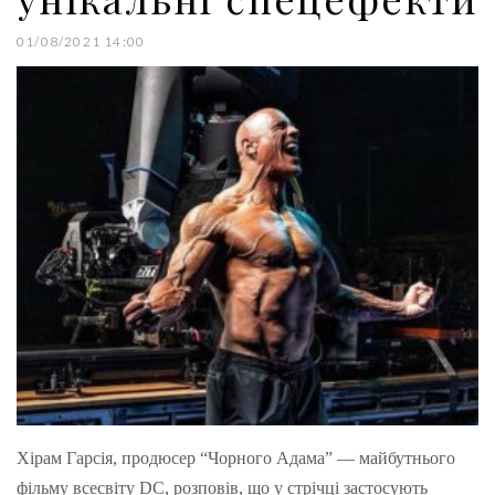
01/08/2021 14:00
Хірам Гарсія, продюсер “Чорного Адама” — майбутнього
фільму всесвіту DC, розповів, що у стрічці застосують