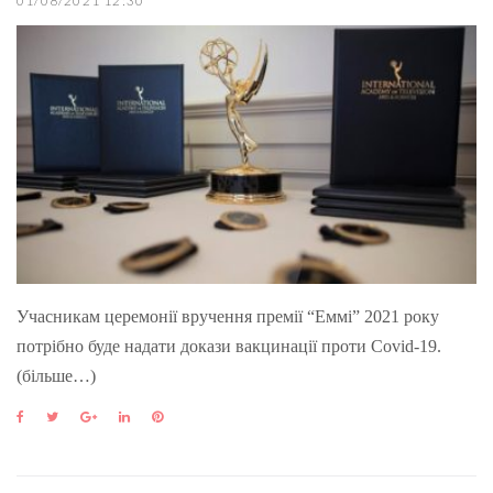
01/08/2021 12:30
Учасникам церемонії вручення премії “Еммі” 2021 року
потрібно буде надати докази вакцинації проти Covid-19.
(більше…)
F
T
G
L
P
a
w
o
i
i
c
i
o
n
n
e
t
g
k
t