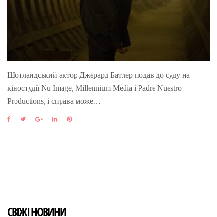
Шотландський актор Джерард Батлер подав до суду на
кіностудії Nu Image, Millennium Media і Padre Nuestro
Productions, і справа може…
F
T
G
L
P
a
w
o
i
i
c
i
o
n
n
e
t
g
k
t
b
t
l
e
e
o
e
e
d
r
o
r
+
I
e
k
n
s
t
СВІЖІ НОВИНИ