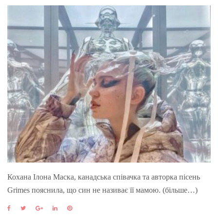
Кохана Ілона Маска, канадська співачка та авторка пісень
Grimes пояснила, що син не називає її мамою. (більше…)
F
T
G
L
P