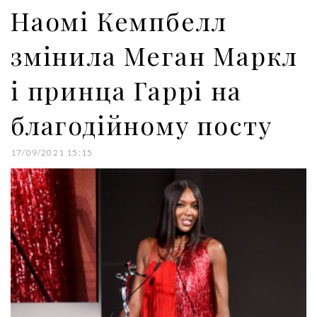
k
n
s
Наомі Кемпбелл
t
змінила Меган Маркл
і принца Гаррі на
благодійному посту
17/09/2021 15:15