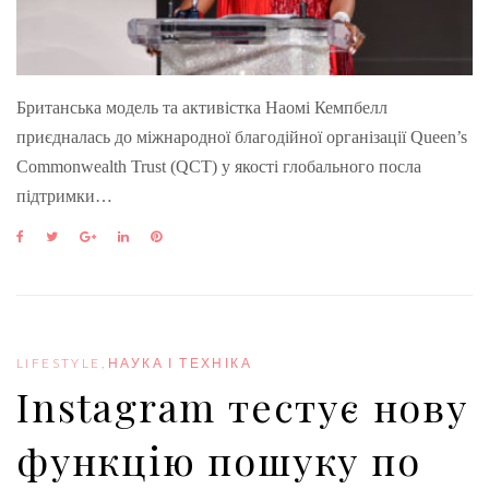
Британська модель та активістка Наомі Кемпбелл
приєдналась до міжнародної благодійної організації Queen’s
Commonwealth Trust (QCT) у якості глобального посла
підтримки…
F
T
G
L
P
a
w
o
i
i
c
i
o
n
n
e
t
g
k
t
b
t
l
e
e
o
e
e
d
r
o
r
+
I
e
LIFESTYLE
,
НАУКА І ТЕХНІКА
k
n
s
Instagram тестує нову
t
функцію пошуку по