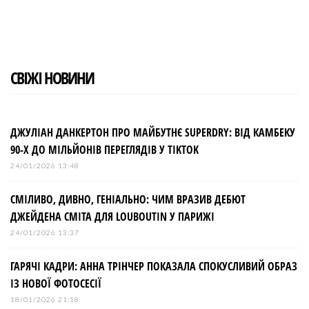
а
в
і
СВІЖІ НОВИНИ
г
а
ДЖУЛІАН ДАНКЕРТОН ПРО МАЙБУТНЄ SUPERDRY: ВІД КАМБЕКУ
90-Х ДО МІЛЬЙОНІВ ПЕРЕГЛЯДІВ У TIKTOK
ц
24/01/2026 13:48
і
СМІЛИВО, ДИВНО, ГЕНІАЛЬНО: ЧИМ ВРАЗИВ ДЕБЮТ
ДЖЕЙДЕНА СМІТА ДЛЯ LOUBOUTIN У ПАРИЖІ
я
24/01/2026 13:37
з
ГАРЯЧІ КАДРИ: АННА ТРІНЧЕР ПОКАЗАЛА СПОКУСЛИВИЙ ОБРАЗ
ІЗ НОВОЇ ФОТОСЕСІЇ
а
18/01/2026 21:18