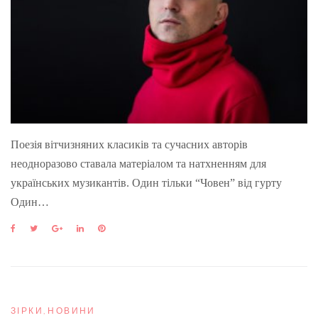
Поезія вітчизняних класиків та сучасних авторів
неодноразово ставала матеріалом та натхненням для
українських музикантів. Один тільки “Човен” від гурту
Один…
F
T
G
L
P
a
w
o
i
i
c
i
o
n
n
e
t
g
k
t
b
t
l
e
e
o
e
e
d
r
o
r
+
I
e
ЗІРКИ
,
НОВИНИ