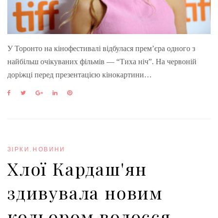
У Торонто на кінофестивалі відбулася прем’єра одного з
найбільш очікуваних фільмів — “Тиха ніч”. На червоній
доріжці перед презентацією кінокартини…
F
T
G
L
P
a
w
o
i
i
c
i
o
n
n
e
t
g
k
t
b
t
l
e
e
o
e
e
d
r
o
r
+
I
e
ЗІРКИ
,
НОВИНИ
k
n
s
Хлої Кардаш'ян
t
здивувала новим
кольором волосся