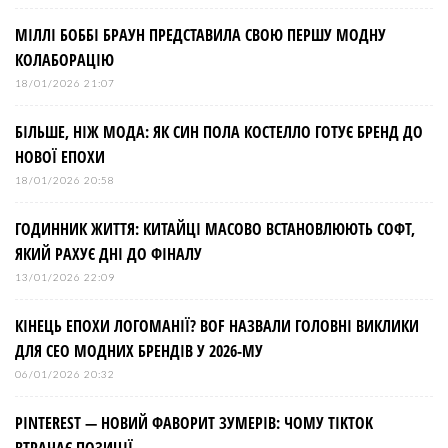
МІЛЛІ БОББІ БРАУН ПРЕДСТАВИЛА СВОЮ ПЕРШУ МОДНУ
п
КОЛАБОРАЦІЮ
и
18/01/2026 21:07
БІЛЬШЕ, НІЖ МОДА: ЯК СИН ПОЛА КОСТЕЛЛО ГОТУЄ БРЕНД ДО
с
НОВОЇ ЕПОХИ
і
18/01/2026 20:58
ГОДИННИК ЖИТТЯ: КИТАЙЦІ МАСОВО ВСТАНОВЛЮЮТЬ СОФТ,
в
ЯКИЙ РАХУЄ ДНІ ДО ФІНАЛУ
13/01/2026 22:09
КІНЕЦЬ ЕПОХИ ЛОГОМАНІЇ? BOF НАЗВАЛИ ГОЛОВНІ ВИКЛИКИ
ДЛЯ СЕО МОДНИХ БРЕНДІВ У 2026-МУ
06/01/2026 20:32
PINTEREST — НОВИЙ ФАВОРИТ ЗУМЕРІВ: ЧОМУ TIKTOK
ВТРАЧАЄ ПОЗИЦІЇ