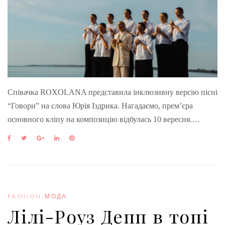
Співачка ROXOLANA представила інклюзивну версію пісні
“Говори” на слова Юрія Іздрика. Нагадаємо, прем’єра
основного кліпу на композицію відбулась 10 вересня.…
F
T
G
L
P
a
w
o
i
i
c
i
o
n
n
e
t
g
k
t
b
t
l
e
e
o
e
e
d
r
o
r
+
I
e
FASHION
,
МОДА
k
n
s
Лілі-Роуз Депп в топі
t