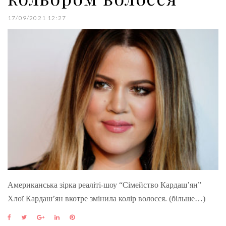
17/09/2021 12:27
Американська зірка реаліті-шоу “Сімейство Кардаш’ян”
Хлої Кардаш’ян вкотре змінила колір волосся. (більше…)
F
T
G
L
P