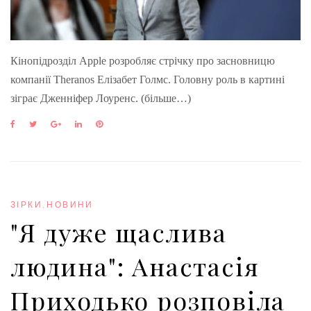
Кінопідрозділ Apple розробляє стрічку про засновницю
компанії Theranos Елізабет Голмс. Головну роль в картині
зіграє Дженніфер Лоуренс. (більше…)
F
T
G
L
P
a
w
o
i
i
c
i
o
n
n
e
t
g
k
t
b
t
l
e
e
o
e
e
d
r
o
r
+
I
e
ЗІРКИ
,
НОВИНИ
k
n
s
"Я дуже щаслива
t
людина": Анастасія
Приходько розповіла