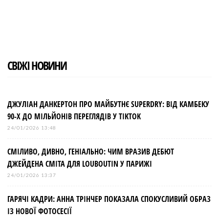
e
t
g
k
t
b
t
l
e
e
o
e
e
d
r
o
r
+
I
e
k
n
s
t
СВІЖІ НОВИНИ
ДЖУЛІАН ДАНКЕРТОН ПРО МАЙБУТНЄ SUPERDRY: ВІД КАМБЕКУ
90-Х ДО МІЛЬЙОНІВ ПЕРЕГЛЯДІВ У TIKTOK
24/01/2026 13:48
СМІЛИВО, ДИВНО, ГЕНІАЛЬНО: ЧИМ ВРАЗИВ ДЕБЮТ
ДЖЕЙДЕНА СМІТА ДЛЯ LOUBOUTIN У ПАРИЖІ
24/01/2026 13:37
ГАРЯЧІ КАДРИ: АННА ТРІНЧЕР ПОКАЗАЛА СПОКУСЛИВИЙ ОБРАЗ
ІЗ НОВОЇ ФОТОСЕСІЇ