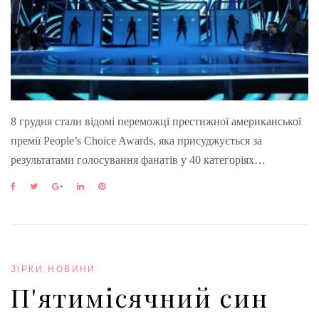
8 грудня стали відомі переможці престижної американської
премії People’s Choice Awards, яка присуджується за
результатами голосування фанатів у 40 категоріях…
F
T
G
L
P
a
w
o
i
i
c
i
o
n
n
e
t
g
k
t
b
t
l
e
e
o
e
e
d
r
o
r
+
I
e
ЗІРКИ
,
НОВИНИ
k
n
s
П'ятимісячний син
t