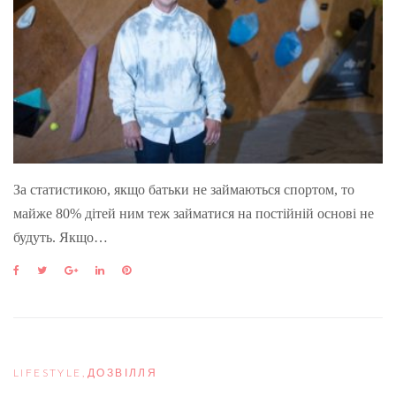
За статистикою, якщо батьки не займаються спортом, то
майже 80% дітей ним теж займатися на постійній основі не
будуть. Якщо…
F
T
G
L
P
a
w
o
i
i
c
i
o
n
n
e
t
g
k
t
b
t
l
e
e
o
e
e
d
r
o
r
+
I
e
LIFESTYLE
,
ДОЗВІЛЛЯ
k
n
s