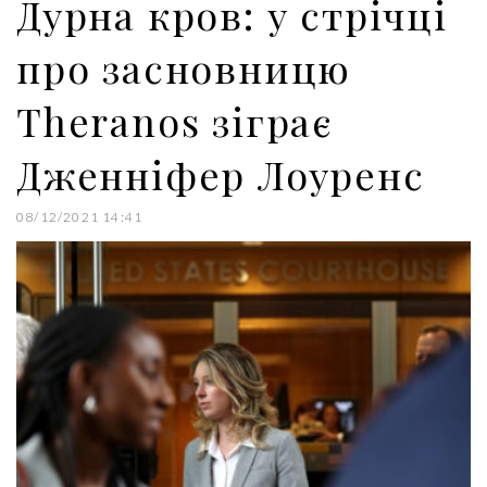
Дурна кров: у стрічці
t
про засновницю
Theranos зіграє
Дженніфер Лоуренс
08/12/2021 14:41