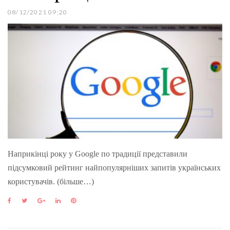
08/12/2021 09:20
Наприкінці року у Google по традиції представили
підсумковий рейтинг найпопулярніших запитів українських
користувачів. (більше…)
F
T
G
L
P
a
w
o
i
i
c
i
o
n
n