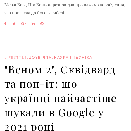
Мераї Кері, Нік Кеннон розповідав про важку хворобу сина,
яка призвела до його загибелі.…
F
T
G
L
P
a
w
o
i
i
c
i
o
n
n
e
t
g
k
t
b
t
l
e
e
o
e
e
d
r
o
r
+
I
e
LIFESTYLE
,
ДОЗВІЛЛЯ
,
НАУКА І ТЕХНІКА
k
n
s
"Веном 2", Сквідвард
t
та поп-іт: що
українці найчастіше
шукали в Google у
2021 році