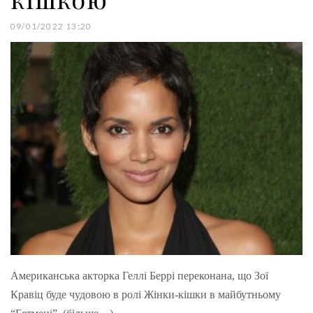
09/01/2022 13:20
Американська акторка Геллі Беррі переконана, що Зої
Кравіц буде чудовою в ролі Жінки-кішки в майбутньому