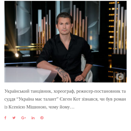
Український танцівник, хореограф, режисер-постановник та
суддя “Україна має талант” Євген Кот зізнався, чи був роман
із Ксенією Мішиною, чому йому…
F
T
G
L
P
a
w
o
i
i