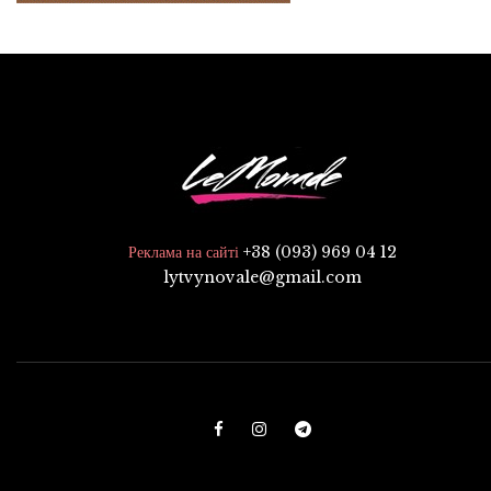
+38 (093) 969 04 12
Реклама на сайті
lytvynovale@gmail.com
F
I
T
a
n
e