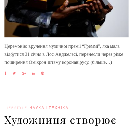
Церемонію вручення музичної премії “Греммі”, яка мала
відбутися 31 січня в Лос-Анджелесі, перенесли через різке
поширення Омікрон-штаму коронавірусу. (більше…)
F
T
G
L
P
a
w
o
i
i
c
i
o
n
n
e
t
g
k
t
b
t
l
e
e
o
e
e
d
r
o
r
+
I
e
LIFESTYLE
,
НАУКА І ТЕХНІКА
k
n
s
Художниця створює
t