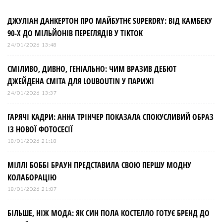
г
а
ДЖУЛІАН ДАНКЕРТОН ПРО МАЙБУТНЄ SUPERDRY: ВІД КАМБЕКУ
90-Х ДО МІЛЬЙОНІВ ПЕРЕГЛЯДІВ У TIKTOK
ц
24/01/2026 13:48
і
СМІЛИВО, ДИВНО, ГЕНІАЛЬНО: ЧИМ ВРАЗИВ ДЕБЮТ
ДЖЕЙДЕНА СМІТА ДЛЯ LOUBOUTIN У ПАРИЖІ
я
24/01/2026 13:37
з
ГАРЯЧІ КАДРИ: АННА ТРІНЧЕР ПОКАЗАЛА СПОКУСЛИВИЙ ОБРАЗ
ІЗ НОВОЇ ФОТОСЕСІЇ
а
18/01/2026 21:18
МІЛЛІ БОББІ БРАУН ПРЕДСТАВИЛА СВОЮ ПЕРШУ МОДНУ
п
КОЛАБОРАЦІЮ
и
18/01/2026 21:07
БІЛЬШЕ, НІЖ МОДА: ЯК СИН ПОЛА КОСТЕЛЛО ГОТУЄ БРЕНД ДО
с