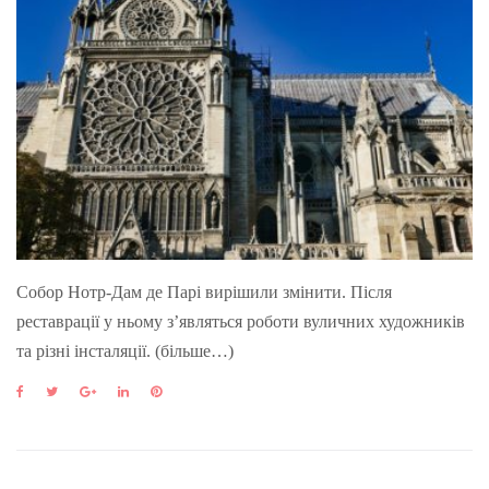
Собор Нотр-Дам де Парі вирішили змінити. Після
реставрації у ньому з’являться роботи вуличних художників
та різні інсталяції. (більше…)
F
T
G
L
P
a
w
o
i
i
c
i
o
n
n
e
t
g
k
t
b
t
l
e
e