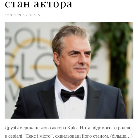
стан актора
10/01/2022 13:35
Друзі американського актора Кріса Нота, відомого за роллю
в серіалі “Секс і місто”, схвильовані його станом. (більше…)