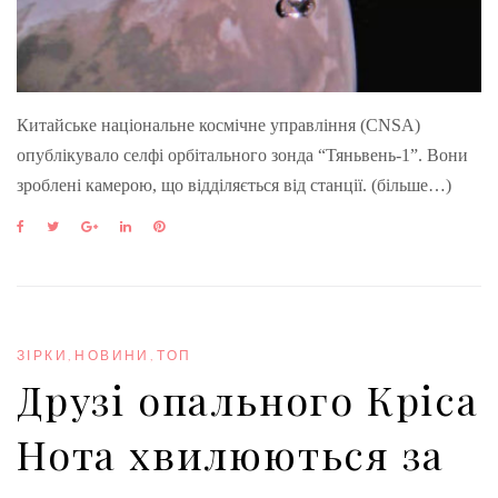
Китайське національне космічне управління (CNSA)
опублікувало селфі орбітального зонда “Тяньвень-1”. Вони
зроблені камерою, що відділяється від станції. (більше…)
F
T
G
L
P
a
w
o
i
i
c
i
o
n
n
e
t
g
k
t
b
t
l
e
e
o
e
e
d
r
o
r
+
I
e
ЗІРКИ
,
НОВИНИ
,
ТОП
k
n
s
Друзі опального Кріса
t
Нота хвилюються за