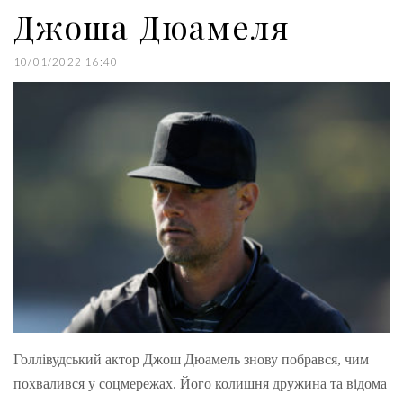
Джоша Дюамеля
10/01/2022 16:40
Голлівудський актор Джош Дюамель знову побрався, чим
похвалився у соцмережах. Його колишня дружина та відома