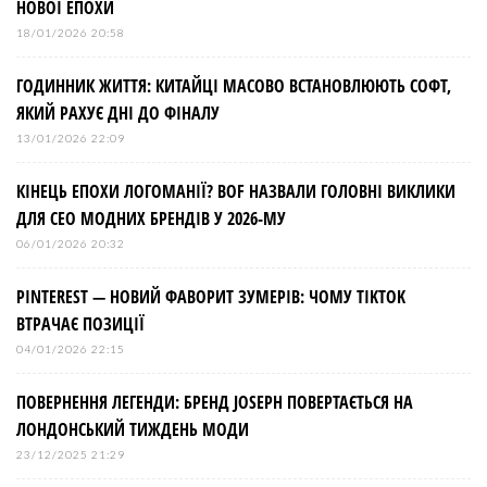
НОВОЇ ЕПОХИ
і
18/01/2026 20:58
ГОДИННИК ЖИТТЯ: КИТАЙЦІ МАСОВО ВСТАНОВЛЮЮТЬ СОФТ,
в
ЯКИЙ РАХУЄ ДНІ ДО ФІНАЛУ
13/01/2026 22:09
КІНЕЦЬ ЕПОХИ ЛОГОМАНІЇ? BOF НАЗВАЛИ ГОЛОВНІ ВИКЛИКИ
ДЛЯ СЕО МОДНИХ БРЕНДІВ У 2026-МУ
06/01/2026 20:32
PINTEREST — НОВИЙ ФАВОРИТ ЗУМЕРІВ: ЧОМУ TIKTOK
ВТРАЧАЄ ПОЗИЦІЇ
04/01/2026 22:15
ПОВЕРНЕННЯ ЛЕГЕНДИ: БРЕНД JOSEPH ПОВЕРТАЄТЬСЯ НА
ЛОНДОНСЬКИЙ ТИЖДЕНЬ МОДИ
23/12/2025 21:29