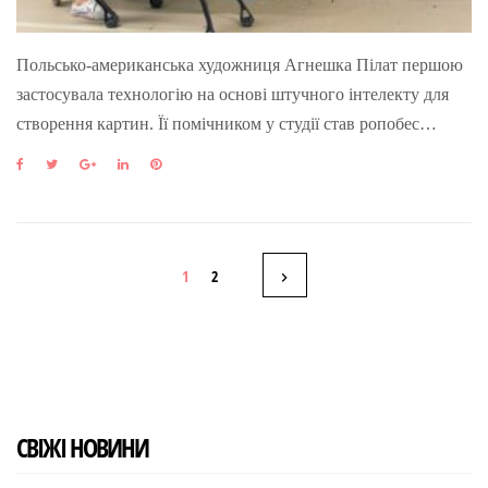
Польсько-американська художниця Агнешка Пілат першою
застосувала технологію на основі штучного інтелекту для
створення картин. Її помічником у студії став ропобес…
F
T
G
L
P
a
w
o
i
i
c
i
o
n
n
e
t
g
k
t
b
t
l
e
e
Н
o
e
e
d
r
1
2
o
r
+
I
e
k
n
s
а
t
в
і
СВІЖІ НОВИНИ