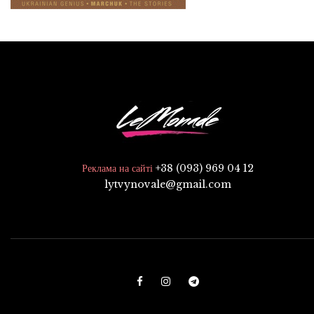
+38 (093) 969 04 12
Реклама на сайті
lytvynovale@gmail.com
F
I
T
a
n
e