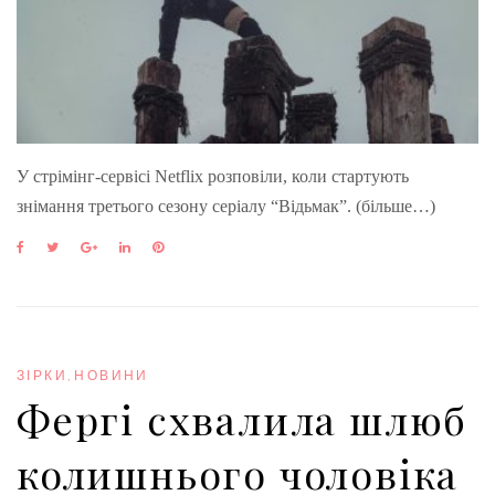
У стрімінг-сервісі Netflix розповіли, коли стартують
знімання третього сезону серіалу “Відьмак”. (більше…)
F
T
G
L
P
a
w
o
i
i
c
i
o
n
n
e
t
g
k
t
b
t
l
e
e
o
e
e
d
r
o
r
+
I
e
ЗІРКИ
,
НОВИНИ
k
n
s
Фергі схвалила шлюб
t
колишнього чоловіка