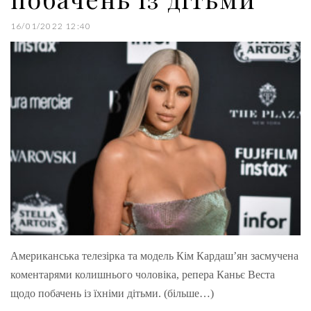
16/01/2022 12:40
Американська телезірка та модель Кім Кардаш’ян засмучена
коментарями колишнього чоловіка, репера Каньє Веста
щодо побачень із їхніми дітьми. (більше…)