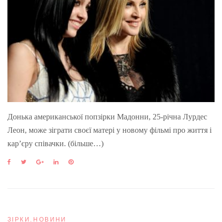
Донька американської попзірки Мадонни, 25-річна Лурдес
Леон, може зіграти своєї матері у новому фільмі про життя і
кар’єру співачки. (більше…)
F
T
G
L
P
a
w
o
i
i
c
i
o
n
n
e
t
g
k
t
b
t
l
e
e
o
e
e
d
r
o
r
+
I
e
ЗІРКИ
,
НОВИНИ