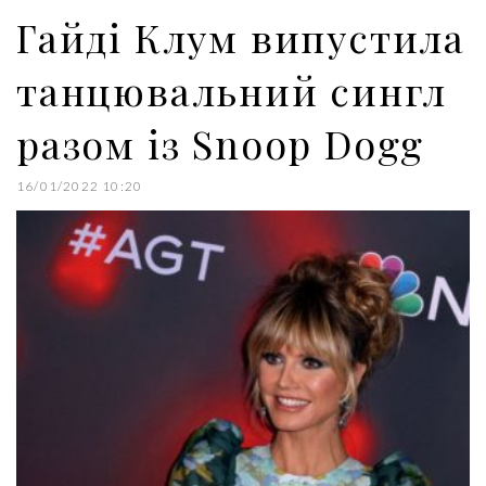
k
n
s
Гайді Клум випустила
t
танцювальний сингл
разом із Snoop Dogg
16/01/2022 10:20