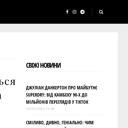
F
I
T
a
n
e
c
s
l
e
t
e
b
a
g
o
g
r
СВІЖІ НОВИНИ
o
r
a
k
a
m
ься
m
ДЖУЛІАН ДАНКЕРТОН ПРО МАЙБУТНЄ
а
SUPERDRY: ВІД КАМБЕКУ 90-Х ДО
МІЛЬЙОНІВ ПЕРЕГЛЯДІВ У TIKTOK
24/01/2026 13:48
СМІЛИВО, ДИВНО, ГЕНІАЛЬНО: ЧИМ