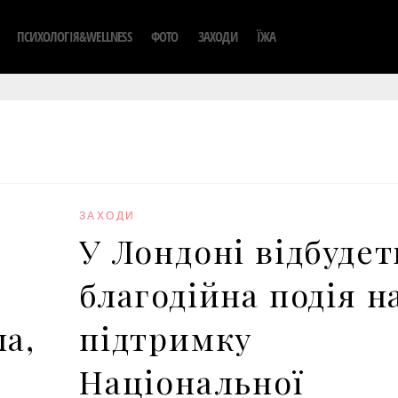
ПСИХОЛОГІЯ&WELLNESS
ФОТО
ЗАХОДИ
ЇЖА
ЗАХОДИ
У Лондоні відбудет
благодійна подія н
а,
підтримку
Національної