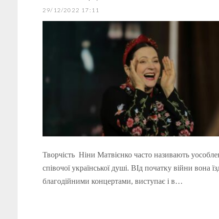
29/12/2022 17:11
Творчість Ніни Матвієнко часто називають уособле
співочої української душі. ВІд початку війни вона їз
благодійними концертами, виступає і в…