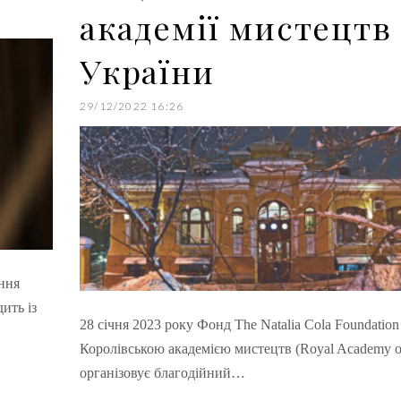
академії мистецтв
України
29/12/2022 16:26
ння
дить із
28 січня 2023 року Фонд The Natalia Cola Foundation 
Королівською академією мистецтв (Royal Academy of
організовує благодійний…