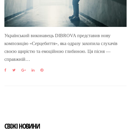
Український виконавець DIBROVA представив нову
композицію «Серцебиття», яка одразу захопила слухачів
своєю щирістю та емоційною глибиною. Ця пісня —
справжній…
F
T
G
L
P
a
w
o
i
i
c
i
o
n
n
e
t
g
k
t
b
t
l
e
e
o
e
e
d
r
o
r
+
I
e
k
n
s
t
СВІЖІ НОВИНИ