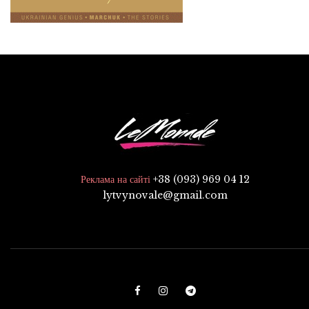
+38 (093) 969 04 12
Реклама на сайті
lytvynovale@gmail.com
F
I
T