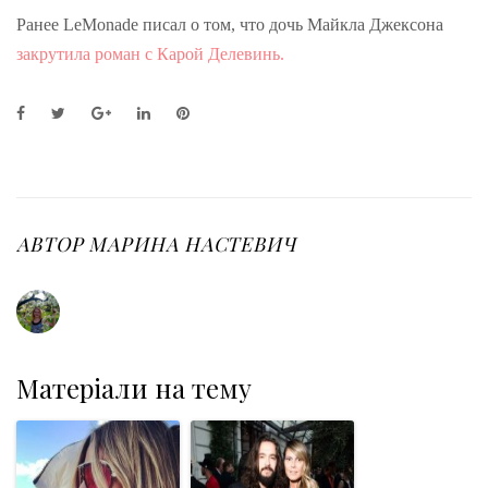
Ранее LeMonade писал о том, что дочь Майкла Джексона
закрутила роман с Карой Делевинь.
F
T
G
L
P
a
w
o
i
i
c
i
o
n
n
e
t
g
k
t
b
t
l
e
e
o
e
e
d
r
o
r
+
I
e
АВТОР
МАРИНА НАСТЕВИЧ
k
n
s
t
Матеріали на тему