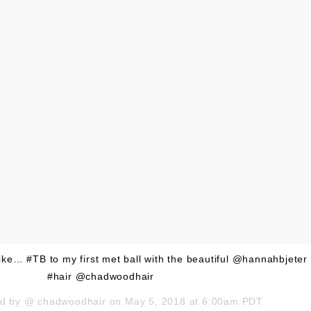
like… #TB to my first met ball with the beautiful @hannahbjeter
#hair @chadwoodhair
ed by @
chadwoodhair
on
May 5, 2018 at 6:00am PDT