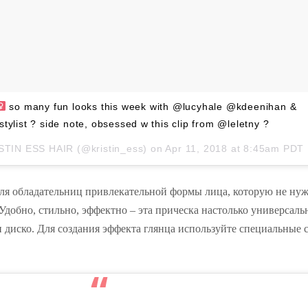
so many fun looks this week with @lucyhale @kdeenihan &
tylist ? side note, obsessed w this clip from @leletny ?
STIN ESS HAIR
(@kristin_ess) on
Apr 11, 2018 at 8:45am PDT
для обладательниц привлекательной формы лица, которую не ну
добно, стильно, эффектно – эта прическа настолько универсальн
 и диско. Для создания эффекта глянца используйте специальные с