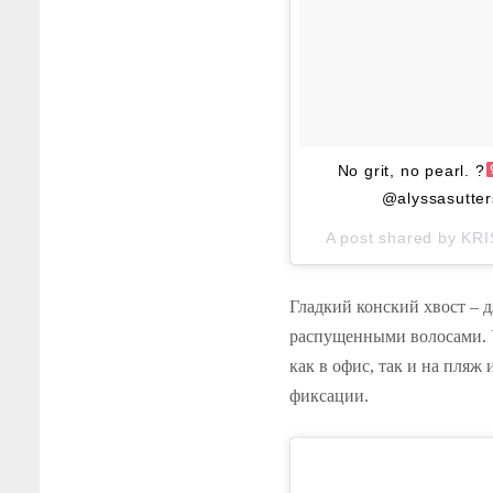
No grit, no pearl. ?‍
@alyssasutters
A post shared by
KRI
Гладкий конский хвост – 
распущенными волосами. У
как в офис, так и на пляж
фиксации.