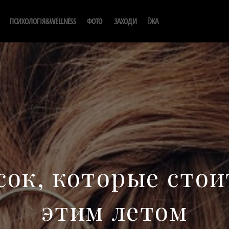
ПСИХОЛОГІЯ&WELLNESS
ФОТО
ЗАХОДИ
ЇЖА
сок, которые сто
этим летом