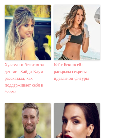
Хулахуп и беготня за
Кейт Бекинсейл
детьми: Хайди Клум
раскрыла секреты
рассказала, как
идеальной фигуры
поддерживает себя в
форме