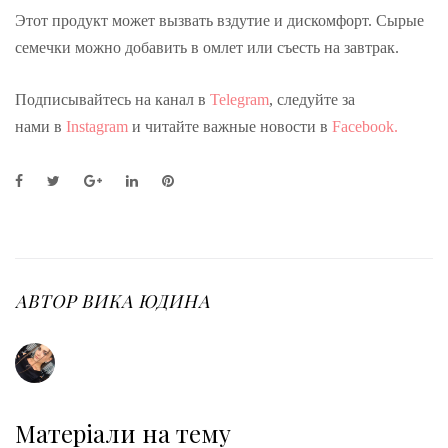
Этот продукт может вызвать вздутие и дискомфорт. Сырые
семечки можно добавить в омлет или съесть на завтрак.
Подписывайтесь на канал в
Telegram
, следуйте за
нами в
Instagram
и читайте важные новости в
Facebook.
F
T
G
L
P
a
w
o
i
i
c
i
o
n
n
e
t
g
k
t
b
t
l
e
e
o
e
e
d
r
o
r
+
I
e
АВТОР
ВИКА ЮДИНА
k
n
s
t
Матеріали на тему